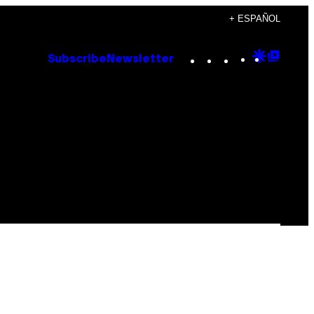
+ ESPAÑOL
Instagram
TikTok
YouTube
Google
Goog
Subscribe
Newsletter
Discove
Top
Posts