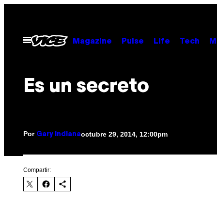
Saltar
al
contenido
Abrir
Magazine
Pulse
Life
Tech
M
Menú
Es un secreto
Por
octubre 29, 2014, 12:00pm
Gary Indiana
Compartir: