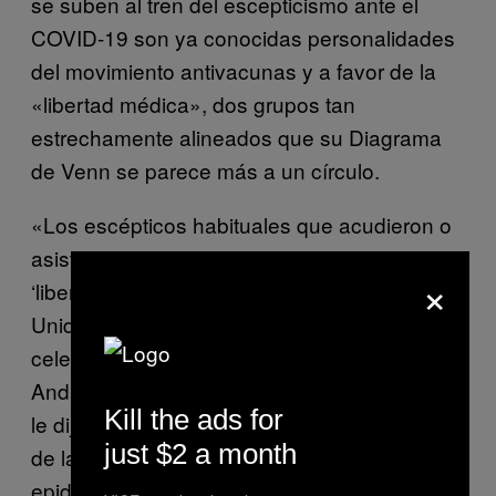
se suben al tren del escepticismo ante el
COVID-19 son ya conocidas personalidades
del movimiento antivacunas y a favor de la
«libertad médica», dos grupos tan
estrechamente alineados que su Diagrama
de Venn se parece más a un círculo.
«Los escépticos habituales que acudieron o
asistieron a las típicas protestas por la
×
‘libertad médica’ del año pasado en Estados
Unidos, regularmente estaban liderados por
celebridades antivacunas como Del Bigtree,
Andrew Wakefield o Robert F. Kennedy Jr.»,
Kill the ads for
le dijo Tara C. Smith a VICE. Ella es profesora
just $2 a month
de la Universidad Estatal de Kent, además de
epidemióloga y experta en enfermedades