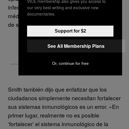
VICE membership also gives you access to
infecciosas zoonóticas. «Si bien la ‘libertad
our very best writing and exclusive new
documentaries.
médica’ puede ser su grito de guerra, la raíz
de sus protestas es contra la vacunación».
Support for $2
See All Membership Plans
Or, continue for free
Smith también dijo que enfatizar que los
ciudadanos simplemente necesitan fortalecer
sus sistemas inmunológicos es un error. «En
primer lugar, realmente no es posible
‘fortalecer’ el sistema inmunológico de la