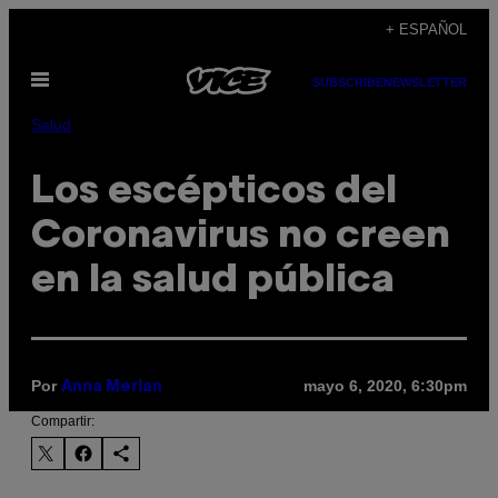
Saltar
+ ESPAÑOL
al
Abrir
contenido
SUBSCRIBE
NEWSLETTER
Menú
Salud
Los escépticos del
Coronavirus no creen
en la salud pública
Por
mayo 6, 2020, 6:30pm
Anna Merlan
Compartir: