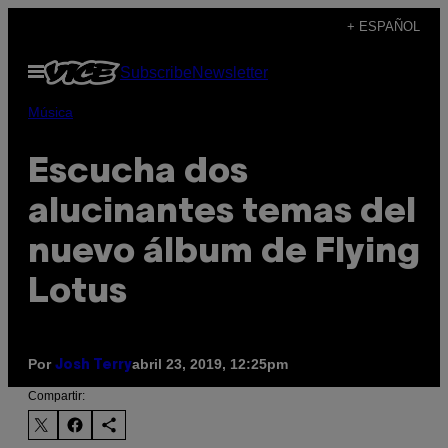
Saltar
+ ESPAÑOL
al
Abrir
Subscribe
Newsletter
contenido
Menú
Música
Escucha dos
alucinantes temas del
nuevo álbum de Flying
Lotus
Por
abril 23, 2019, 12:25pm
Josh Terry
Compartir: