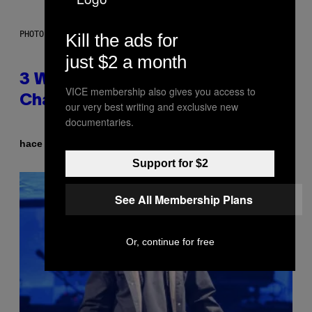
PHOTO ILLUSTRATION BY IAN WALDIE/GETTY IMAGES
Kill the ads for
just $2 a month
3 Ways Your Music Taste
VICE membership also gives you access to
Changes as You Get Older
our very best writing and exclusive new
documentaries.
Por
hace 2 horas
Dan Milam
Support for $2
See All Membership Plans
Or, continue for free