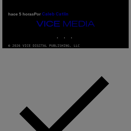
Por
hace 5 horas
Caleb Catlin
VICE
MEDIA
INSTAGRAM
TIKTOK
YOUTUBE
© 2026 VICE DIGITAL PUBLISHING, LLC