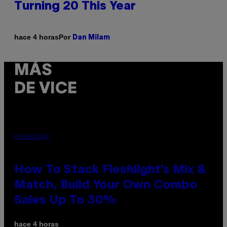
Turning 20 This Year
Por
hace 4 horas
Dan Milam
MÁS
DE VICE
FLESHLIGHT
How To Stack Fleshlight’s Mix &
Match, Build Your Own Combo
Sales Up To 30%
hace 4 horas