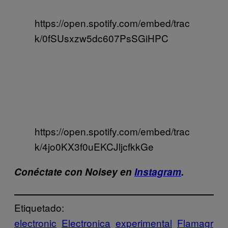
https://open.spotify.com/embed/trac
k/0fSUsxzw5dc607PsSGiHPC
https://open.spotify.com/embed/trac
k/4jo0KX3f0uEKCJljcfkkGe
Conéctate con Noisey en
Instagram
.
Etiquetado:
electronic
Electronica
experimental
Flamagr