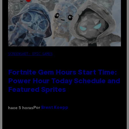
SCREENSHOT: EPIC GAMES
Fortnite Gem Hours Start Time:
Power Hour Today Schedule and
Featured Sprites
Por
hace 5 horas
Brent Koepp