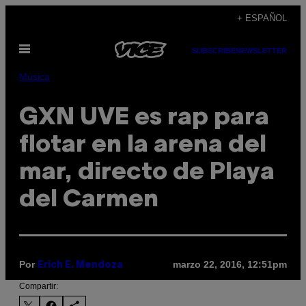
Saltar
+ ESPAÑOL
al
Abrir
contenido
SUBSCRIBE
NEWSLETTER
Menú
Música
GXN UVE es rap para
flotar en la arena del
mar, directo de Playa
del Carmen
Por
marzo 22, 2016, 12:51pm
Erich E. Mendoza
Compartir: