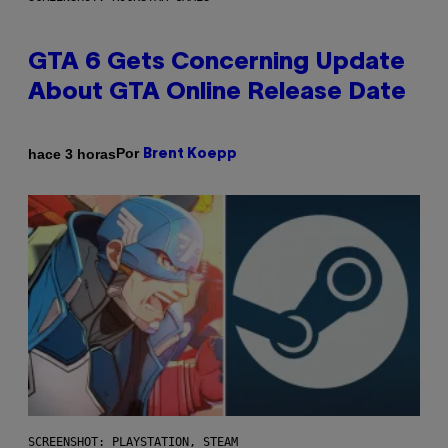
GTA 6 Gets Concerning Update
About GTA Online Release Date
Por
hace 3 horas
Brent Koepp
SCREENSHOT: PLAYSTATION, STEAM