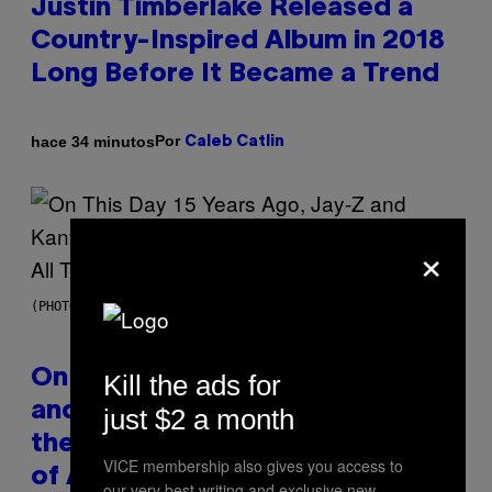
Justin Timberlake Released a
Country-Inspired Album in 2018
Long Before It Became a Trend
Por
hace 34 minutos
Caleb Catlin
×
(PHOTO BY DANIEL BOCZARSKI/GETTY IMAGES FOR VEVO)
On This Day 15 Years Ago, Jay-Z
Kill the ads for
and Kanye West Dropped One of
just $2 a month
the Best Collaborative Albums
VICE membership also gives you access to
of All Time
our very best writing and exclusive new