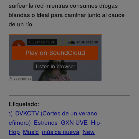
surfear la red mientras consumes drogas
blandas o ideal para caminar junto al cauce
de un río.
Etiquetado:
:(
DVKOTV (Cortes de un verano
efímero)
Estrenos
GXN UVE
Hip-
Hop
Music
música nueva
New