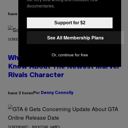
documentaries.
Por
hace 2 horas
Caleb Catlin
Support for $2
See All Membership Plans
SCREENSHOT: NETEASE
Or, continue for free
Who Is The Hood? Everything To
Know About The Newest Marvel
Rivals Character
Por
hace 3 horas
Denny Connolly
SCREENSHOT: ROCKSTAR GAMES