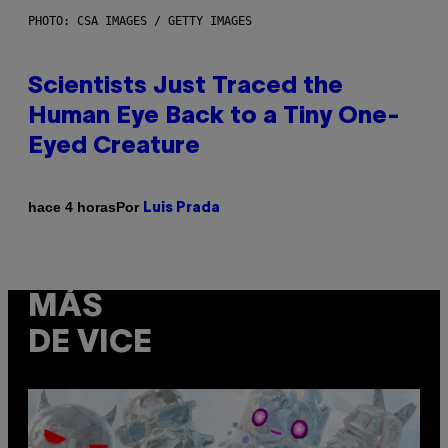
PHOTO: CSA IMAGES / GETTY IMAGES
Scientists Just Traced the
Human Eye Back to a Tiny One-
Eyed Creature
Por
hace 4 horas
Luis Prada
MÁS
DE VICE