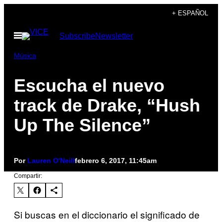
Saltar
+ ESPAÑOL
al
Abrir
Subscribe
Newsletter
contenido
Menú
Música
Escucha el nuevo
track de Drake, “Hush
Up The Silence”
Por
Lauren O'Neill
febrero 6, 2017, 11:45am
Compartir:
Si buscas en el diccionario el significado de