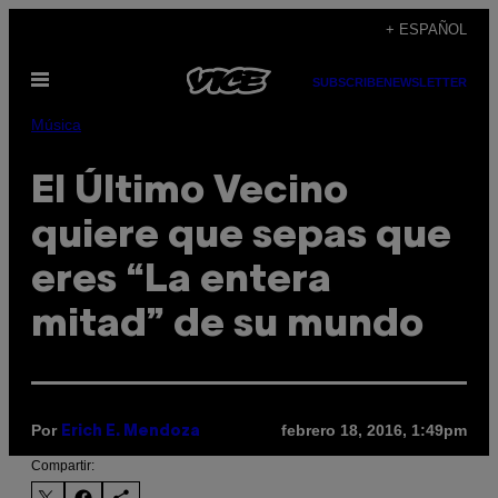
Saltar
+ ESPAÑOL
al
Abrir
contenido
SUBSCRIBE
NEWSLETTER
Menú
Música
El Último Vecino
quiere que sepas que
eres “La entera
mitad” de su mundo
Por
febrero 18, 2016, 1:49pm
Erich E. Mendoza
Compartir: