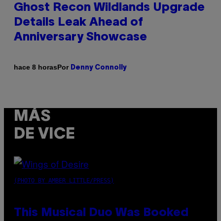
Ghost Recon Wildlands Upgrade
Details Leak Ahead of
Anniversary Showcase
Por
hace 8 horas
Denny Connolly
MÁS
DE VICE
(PHOTO BY AMBER LITTLE/PRESS)
This Musical Duo Was Booked