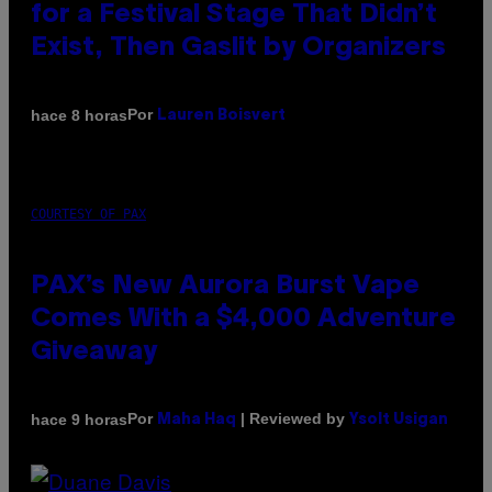
for a Festival Stage That Didn’t
Exist, Then Gaslit by Organizers
Por
hace 8 horas
Lauren Boisvert
COURTESY OF PAX
PAX’s New Aurora Burst Vape
Comes With a $4,000 Adventure
Giveaway
Por
| Reviewed by
hace 9 horas
Maha Haq
Ysolt Usigan