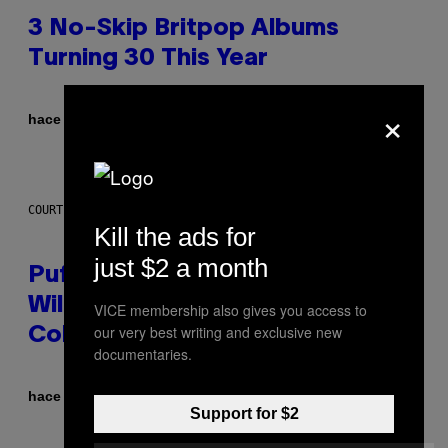
3 No-Skip Britpop Albums
Turning 30 This Year
×
Por
hace 6 horas
Dan Milam
COURTESY OF PUFFCO
Kill the ads for
just $2 a month
Puffco Went Full Gamer With Its
Wild New Plasma Peak Pro
VICE membership also gives you access to
our very best writing and exclusive new
Colorway
documentaries.
Por
| Reviewed by
hace 7 horas
Maha Haq
Ysolt Usigan
Support for $2