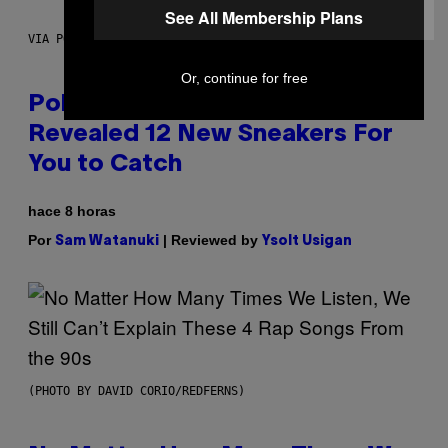
See All Membership Plans
VIA POKEMON/ADIDAS/NINTENDO
Or, continue for free
Pokemon and Adidas Just
Revealed 12 New Sneakers For
You to Catch
hace 8 horas
Por
| Reviewed by
Sam Watanuki
Ysolt Usigan
(PHOTO BY DAVID CORIO/REDFERNS)