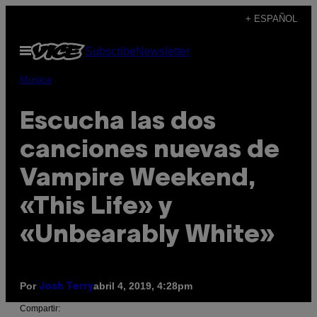
Saltar
+ ESPAÑOL
al
Abrir
Subscribe
Newsletter
contenido
Menú
Música
Escucha las dos
canciones nuevas de
Vampire Weekend,
«This Life» y
«Unbearably White»
Por
abril 4, 2019, 4:28pm
Josh Terry
Compartir: