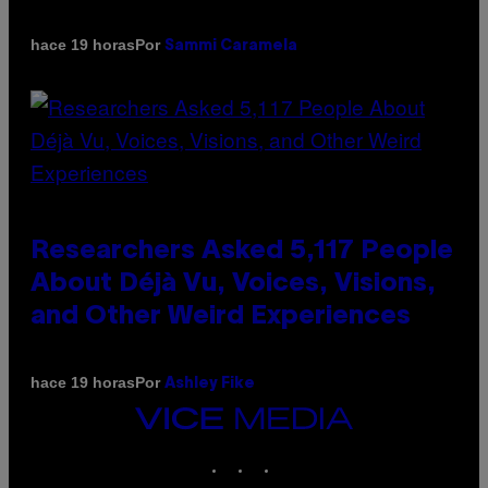
Por
hace 19 horas
Sammi Caramela
Researchers Asked 5,117 People
About Déjà Vu, Voices, Visions,
and Other Weird Experiences
Por
hace 19 horas
Ashley Fike
VICE
MEDIA
INSTAGRAM
TIKTOK
YOUTUBE