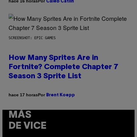
Por
hace 16 horas
Caleb Catlin
SCREENSHOT: EPIC GAMES
How Many Sprites Are in
Fortnite? Complete Chapter 7
Season 3 Sprite List
Por
hace 17 horas
Brent Koepp
MÁS
DE VICE