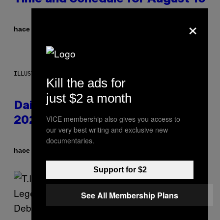
×
Por
hace 34 minutos
Brent Koepp
ILLUSTRATION BY REESA.
Kill the ads for
just $2 a month
Daily Horoscope: August 10,
VICE membership also gives you access to
2026
our very best writing and exclusive new
documentaries.
Por
hace 7 horas
Ashley Fike
Support for $2
See All Membership Plans