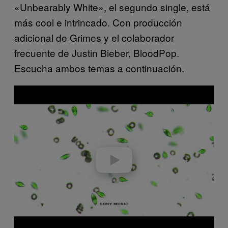
«Unbearably White», el segundo single, está
más cool e intrincado. Con producción
adicional de Grimes y el colaborador
frecuente de Justin Bieber, BloodPop.
Escucha ambos temas a continuación.
P
l
a
y
v
i
d
e
o