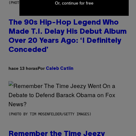
Or, continue for free
(PHOTO BY JOHNNY NUNEZ/WIREIMAGE)
The 90s Hip-Hop Legend Who
Made T.I. Delay His Debut Album
Over 20 Years Ago: ‘I Definitely
Conceded’
Por
hace 13 horas
Caleb Catlin
(PHOTO BY TIM MOSENFELDER/GETTY IMAGES)
Remember the Time Jeezy