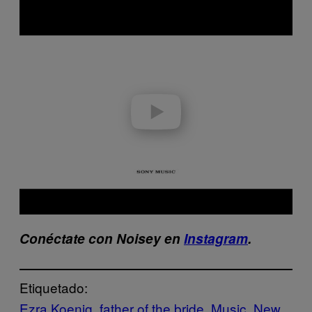
P
l
a
y
v
i
d
e
o
Conéctate con Noisey en
Instagram
.
Etiquetado:
Ezra Koenig
father of the bride
Music
New