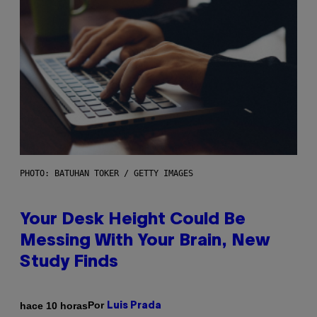
PHOTO: BATUHAN TOKER / GETTY IMAGES
Your Desk Height Could Be
Messing With Your Brain, New
Study Finds
Por
hace 10 horas
Luis Prada