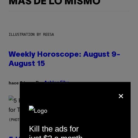
MÁS DE LO MISMO
ILLUSTRATION BY REESA
Weekly Horoscope: August 9-
August 15
Por
hace 2 horas
Ashley Fike
×
(PHOTO BY STEVE GRANITZ/WIREIMAGE)
Kill the ads for