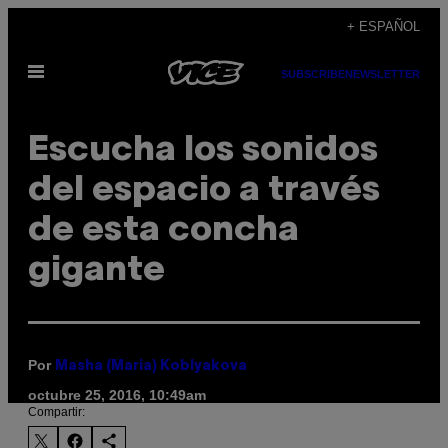
Saltar
+ ESPAÑOL
al
Abrir
contenido
SUBSCRIBE
NEWSLETTER
Menú
Escucha los sonidos
del espacio a través
de esta concha
gigante
Por
Masha (Maria) Koblyakova
octubre 25, 2016, 10:49am
Compartir: