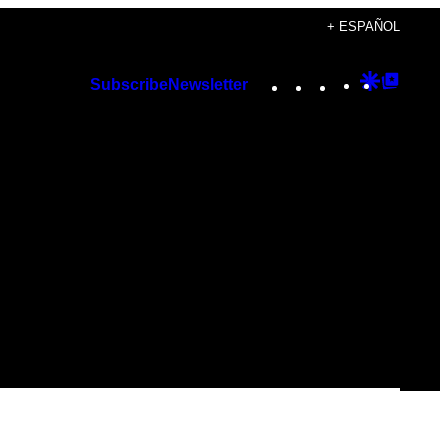
+ ESPAÑOL
Instagram
TikTok
YouTube
Google
Googl
Subscribe
Newsletter
Discover
Top
Posts