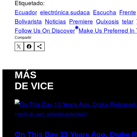
Etiquetado:
Ecuador
electrónica sudaca
Escucha
Frente
Bolivarista
Noticias
Premiere
Quixosis
telar
Follow Us On Discover
Make Us Preferred In 
Compartir:
MÁS
DE VICE
(PHOTO BY GARY GERSHOFF/WIREIMAGE)
On This Day 13 Years Ago, Drake R