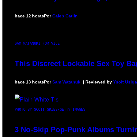
hace 12 horas
Por
Caleb Catlin
SAM WATANUKI FOR VICE
This Discreet Lockable Sex Toy Ba
hace 13 horas
Por
Sam Watanuki
| Reviewed by
Ysolt Usig
PHOTO BY SCOTT GRIES/GETTY IMAGES
3 No-Skip Pop-Punk Albums Turnin