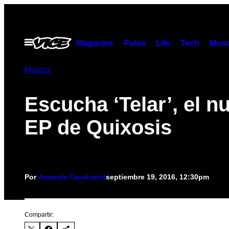
Saltar
al
contenido
Abrir
Magazine
Pulse
Life
Tech
Munc
Menú
Música
Escucha ‘Telar’, el n
EP de Quixosis
Por
Amanda Cavalcanti
septiembre 19, 2016, 12:30pm
Compartir: