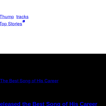
Thump
tracks
Top Stories
eleased the Best Song of His Career