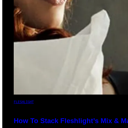
FLESHLIGHT
How To Stack Fleshlight’s Mix & 