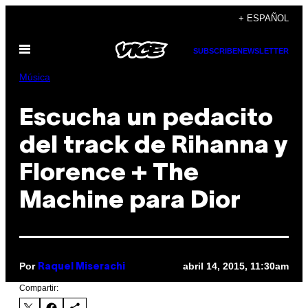
Saltar
+ ESPAÑOL
al
Abrir
contenido
SUBSCRIBE
NEWSLETTER
Menú
Música
Escucha un pedacito
del track de Rihanna y
Florence + The
Machine para Dior
Por
abril 14, 2015, 11:30am
Raquel Miserachi
Compartir: