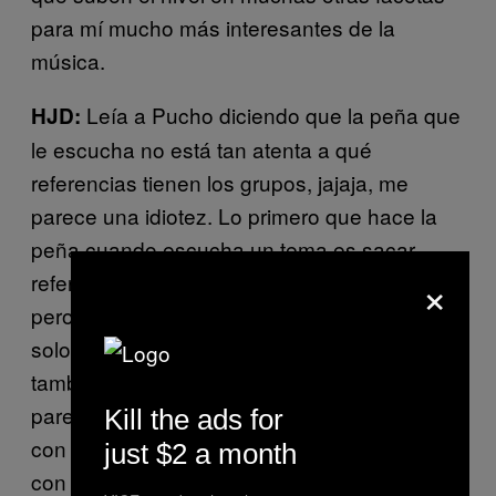
para mí mucho más interesantes de la
música.
Leía a Pucho diciendo que la peña que
HJD:
le escucha no está tan atenta a qué
referencias tienen los grupos, jajaja, me
parece una idiotez. Lo primero que hace la
peña cuando escucha un tema es sacar
×
referencias a otros. El acceso es más fácil sí,
pero es más fácil para miles de artistas no
solo para AGZ. La gente que escucha AGZ
también escucha miles de movidas
parecidas a ellos. Uff acabo de empezar con
Kill the ads for
con «Superreservao» esto si que es poppy
just $2 a month
con los falsetes parecen un quinteto de los