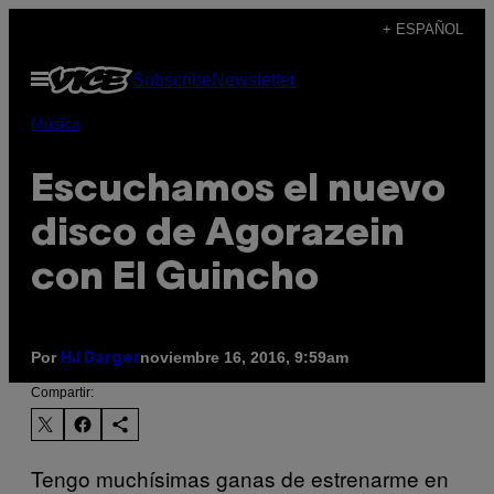
Saltar
+ ESPAÑOL
al
Abrir
Subscribe
Newsletter
contenido
Menú
Música
Escuchamos el nuevo
disco de Agorazein
con El Guincho
Por
noviembre 16, 2016, 9:59am
HJ Darger
Compartir:
Tengo muchísimas ganas de estrenarme en