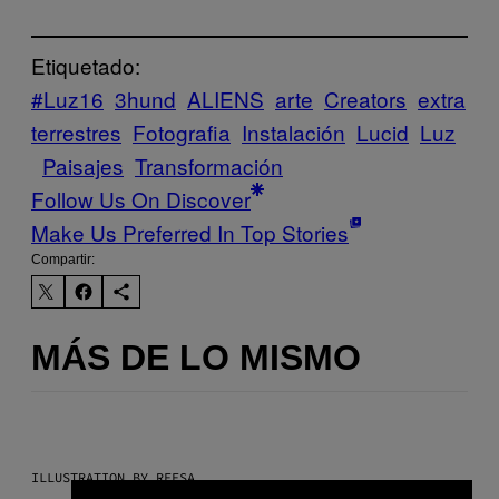
Etiquetado:
#Luz16
3hund
ALIENS
arte
Creators
extra
terrestres
Fotografia
Instalación
Lucid
Luz
Paisajes
Transformación
Follow Us On Discover
Make Us Preferred In Top Stories
Compartir:
MÁS DE LO MISMO
ILLUSTRATION BY REESA.