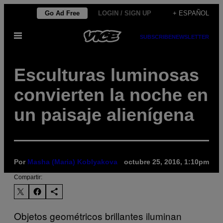
Saltar
Go Ad Free
LOGIN / SIGN UP
+ ESPAÑOL
al
Abrir
contenido
SUBSCRIBE
NEWSLETTER
Menú
Esculturas luminosas
convierten la noche en
un paisaje alienígena
Por
Masha (Maria) Koblyakova
octubre 25, 2016, 1:10pm
Compartir:
Objetos geométricos brillantes iluminan