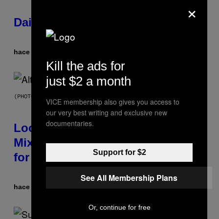
×
Daily Horoscope: August 6, 2026
hace 3 horas
Por
Ashley Fike
Kill the ads for
just $2 a month
(PHOTO BY MICK HUTSON/REDFERNS)
VICE membership also gives you access to
our very best writing and exclusive new
documentaries.
Looking For the Perfect Alt-Rock
Mixtape for Your Boo? I Made It
Support for $2
for You Already
See All Membership Plans
hace 9 horas
Por
Lauren Boisvert
Or, continue for free