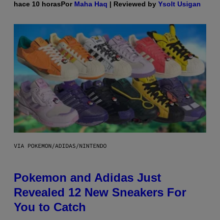
hace 10 horas
Por
Maha Haq
| Reviewed by
Ysolt Usigan
VIA POKEMON/ADIDAS/NINTENDO
Pokemon and Adidas Just
Revealed 12 New Sneakers For
You to Catch