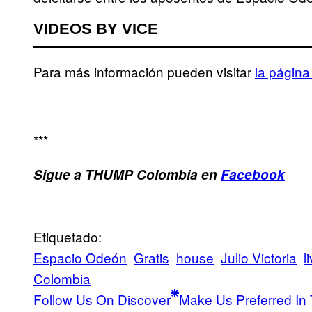
VIDEOS BY VICE
Para más información pueden visitar
la página 
***
Sigue a THUMP Colombia en
Facebook
Etiquetado:
Espacio Odeón
Gratis
house
Julio Victoria
l
Colombia
Follow Us On Discover
Make Us Preferred In 