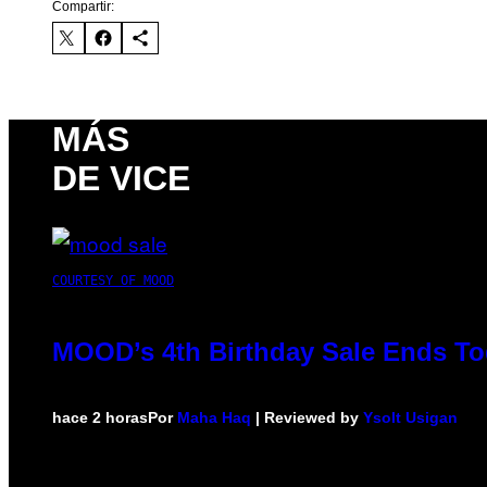
Compartir:
MÁS
DE VICE
COURTESY OF MOOD
MOOD’s 4th Birthday Sale Ends To
hace 2 horas
Por
Maha Haq
| Reviewed by
Ysolt Usigan