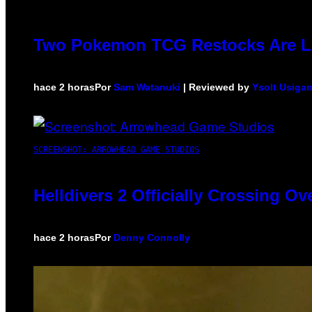
Two Pokemon TCG Restocks Are L
hace 2 horas
Por
Sam Watanuki
| Reviewed by
Ysolt Usiga
SCREENSHOT: ARROWHEAD GAME STUDIOS
Helldivers 2 Officially Crossing O
hace 2 horas
Por
Denny Connolly