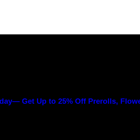
day— Get Up to 25% Off Prerolls, Flow