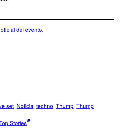
oficial del evento
.
ive set
Noticia
techno
Thump
Thump
Top Stories