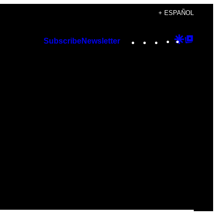
+ ESPAÑOL
Instagram
TikTok
YouTube
Google
Googl
Subscribe
Newsletter
Discover
Top
Posts