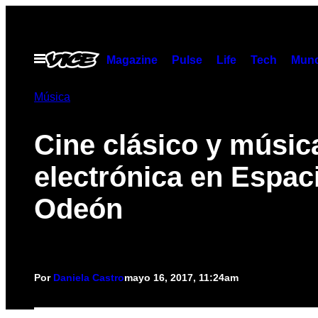
Saltar
al
contenido
Abrir
Magazine
Pulse
Life
Tech
Munc
Menú
Música
Cine clásico y músic
electrónica en Espac
Odeón
Por
Daniela Castro
mayo 16, 2017, 11:24am