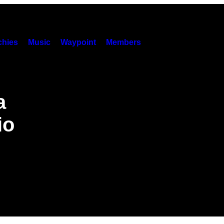
hies
Music
Waypoint
Members
a
io