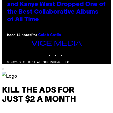
and Kanye West Dropped One of
the Best Collaborative Albums
of All Time
Por
hace 14 horas
Caleb Catlin
VICE
MEDIA
INSTAGRAM
TIKTOK
YOUTUBE
© 2026 VICE DIGITAL PUBLISHING, LLC
×
KILL THE ADS FOR
JUST $2 A MONTH