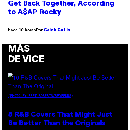
Get Back Together, According
to A$AP Rocky
Por
hace 10 horas
Caleb Catlin
MÁS
DE VICE
(PHOTO BY EBET ROBERTS/REDFERNS)
8 R&B Covers That Might Just
Be Better Than the Originals