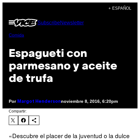
Saltar
+ ESPAÑOL
al
Abrir
Subscribe
Newsletter
contenido
Menú
Comida
Espagueti con
parmesano y aceite
de trufa
Por
noviembre 8, 2016, 6:20pm
Margot Henderson
Compartir:
«Descubre el placer de la juventud o la dulce