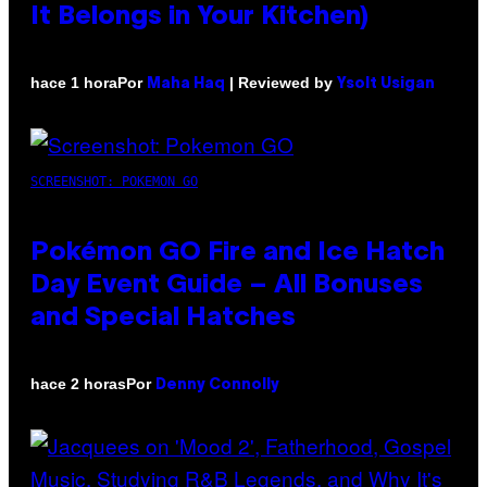
It Belongs in Your Kitchen)
Por
| Reviewed by
hace 1 hora
Maha Haq
Ysolt Usigan
SCREENSHOT: POKEMON GO
Pokémon GO Fire and Ice Hatch
Day Event Guide – All Bonuses
and Special Hatches
Por
hace 2 horas
Denny Connolly