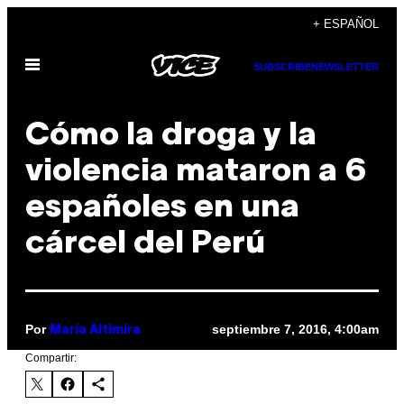
Saltar
+ ESPAÑOL
al
Abrir
contenido
SUBSCRIBE
NEWSLETTER
Menú
Cómo la droga y la
violencia mataron a 6
españoles en una
cárcel del Perú
Por
septiembre 7, 2016, 4:00am
María Altimira
Compartir: