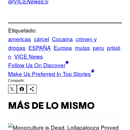
@VICENewsES
Etiquetado:
americas
cárcel
Cocaina
crimen y
drogas
ESPAÑA
Europa
mulas
peru
prisió
n
VICE News
Follow Us On Discover
Make Us Preferred In Top Stories
Compartir:
MÁS DE LO MISMO