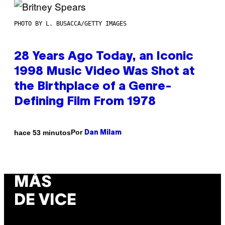
PHOTO BY L. BUSACCA/GETTY IMAGES
28 Years Ago Today, an Iconic
1998 Music Video Was Shot at
the Birthplace of a Genre-
Defining Film From 1978
Por
hace 53 minutos
Dan Milam
MÁS
DE VICE