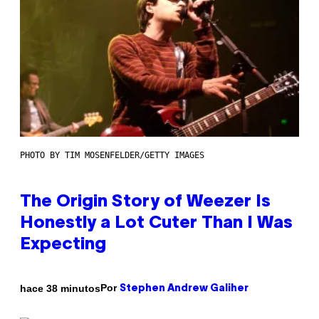
PHOTO BY TIM MOSENFELDER/GETTY IMAGES
The Origin Story of Weezer Is
Honestly a Lot Cuter Than I Was
Expecting
Por
hace 38 minutos
Stephen Andrew Galiher