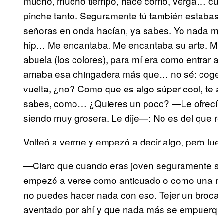
mucho, mucho tiempo, hace como, verga… cuan
pinche tanto. Seguramente tú también estaba
señoras en onda hacían, ya sabes. Yo nada m
hip… Me encantaba. Me encantaba su arte. Me
abuela (los colores), para mí era como entra
amaba esa chingadera más que… no sé: coger,
vuelta, ¿no? Como que es algo súper cool, te a
sabes, como… ¿Quieres un poco? —Le ofrecí un
siendo muy grosera. Le dije—: No es del que re
Volteó a verme y empezó a decir algo, pero lu
—Claro que cuando eras joven seguramente s
empezó a verse como anticuado o como una m
no puedes hacer nada con eso. Tejer un brocad
aventado por ahí y que nada más se empuerqu