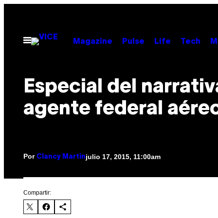
Saltar
al
contenido
Abrir
Magazine
Pulse
Life
Tech
M
Menú
Especial del narrativ
agente federal aére
Por
julio 17, 2015, 11:00am
Clancy Martin
Compartir: