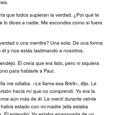
mes.
iría que todos supieran la verdad. ¿Por qué te
 se lo dices a nadie. Me escondes como si fuera
a verdad o una mentira? Una sola: De una forma
o él y nos estás lastimando a nosotros.
jo. Él creía que era listo, pero ni siquiera
́fono para hablarle a Paul.
ella me odiaba. «Le llama esa Brett», dijo. Le
versión hacia mí que no comprendí. Yo era la
me aún más de él. Le mentí durante veinte
e había estado con mi madre (ella estaba
s. Él entendió: Yo estaba enamorada de un