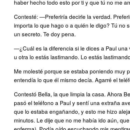
haber hecho todo esto por ti y que tú no me a
Contesté: —Preferiría decirle la verdad. Prefer
importa lo que hago o a quién le digo? Tú no
un secreto. Te doy pena.
—¿Cuál es la diferencia si le dices a Paul un
u otra lo estás lastimando. Lo estás lastimand
Me molesté porque se estaba poniendo muy pende
entendía lo que él mismo decía. Agarré el tele
Contestó Bella, la que limpia la casa. Ahora B
pasó el teléfono a Paul y sentí una extraña a
que lo estaba engañando, y esto me hizo alejar
minutos. Le dije que no me había ido aún, qu
enferma). Podía oírlo escuchando mis mentira