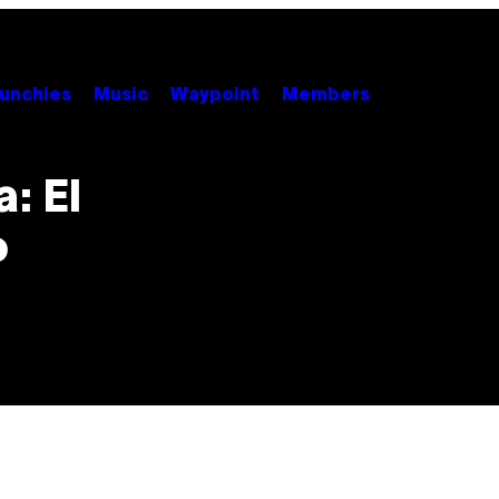
unchies
Music
Waypoint
Members
a: El
o