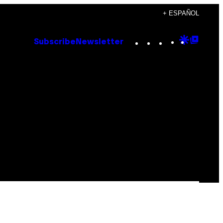
+ ESPAÑOL
Instagram
TikTok
YouTube
Google
Goog
Subscribe
Newsletter
Discove
Top
Posts