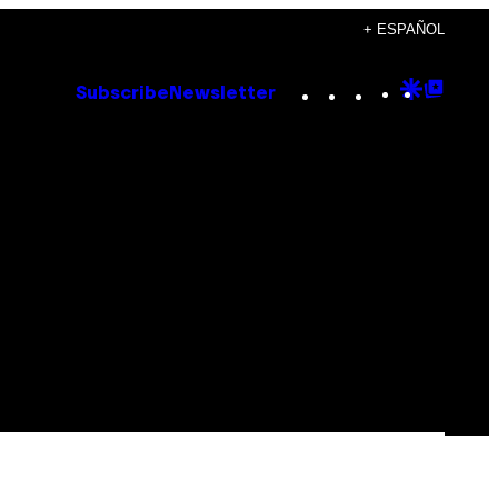
+ ESPAÑOL
Instagram
TikTok
YouTube
Google
Goog
Subscribe
Newsletter
Discove
Top
Posts