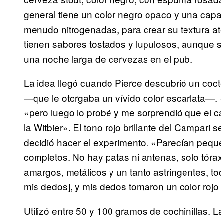
general tiene un color negro opaco y una ca
menudo nitrogenadas, para crear su textura ate
tienen sabores tostados y lupulosos, aunque s
una noche larga de cervezas en el pub.
La idea llegó cuando Pierce descubrió un coc
—que le otorgaba un vívido color escarlata—.
«pero luego lo probé y me sorprendió que el c
la Witbier». El tono rojo brillante del Campari s
decidió hacer el experimento. «Parecían peque
completos. No hay patas ni antenas, solo tór
amargos, metálicos y un tanto astringentes, to
mis dedos], y mis dedos tomaron un color rojo b
Utilizó entre 50 y 100 gramos de cochinillas. 