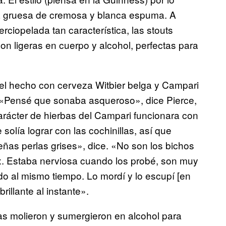
pa gruesa de cremosa y blanca espuma. A
rciopelada tan característica, las stouts
on ligeras en cuerpo y alcohol, perfectas para
tel hecho con cerveza Witbier belga y Campari
 «Pensé que sonaba asqueroso», dice Pierce,
arácter de hierbas del Campari funcionara con
e solía lograr con las cochinillas, así que
ñas perlas grises», dice. «No son los bichos
ax. Estaba nerviosa cuando los probé, son muy
do al mismo tiempo. Lo mordí y lo escupí [en
rillante al instante».
Las molieron y sumergieron en alcohol para