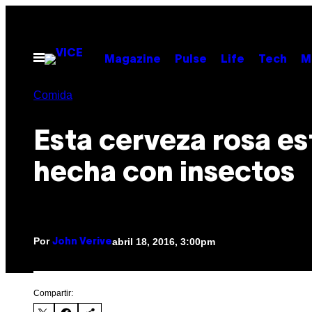
Saltar
al
contenido
Abrir
Magazine
Pulse
Life
Tech
M
Menú
Comida
Esta cerveza rosa es
hecha con insectos
Por
abril 18, 2016, 3:00pm
John Verive
Compartir: