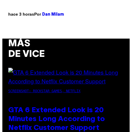
Por
hace 3 horas
Dan Milam
MÁS
DE VICE
SCREENSHOT: ROCKSTAR GAMES, NETFLIX
GTA 6 Extended Look is 20
Minutes Long According to
Netflix Customer Support