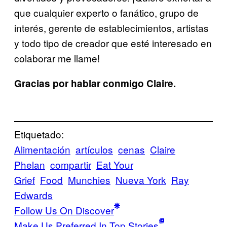
que cualquier experto o fanático, grupo de
interés, gerente de establecimientos, artistas
y todo tipo de creador que esté interesado en
colaborar me llame!
Gracias por hablar conmigo Claire.
Etiquetado:
Alimentación
artículos
cenas
Claire
Phelan
compartir
Eat Your
Grief
Food
Munchies
Nueva York
Ray
Edwards
Follow Us On Discover
Make Us Preferred In Top Stories