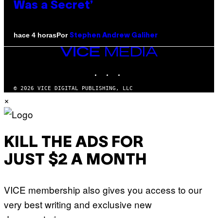
Was a Secret’
Por
hace 4 horas
Stephen Andrew Galiher
VICE
MEDIA
INSTAGRAM
TIKTOK
YOUTUBE
© 2026 VICE DIGITAL PUBLISHING, LLC
×
KILL THE ADS FOR
JUST $2 A MONTH
VICE membership also gives you access to our
very best writing and exclusive new