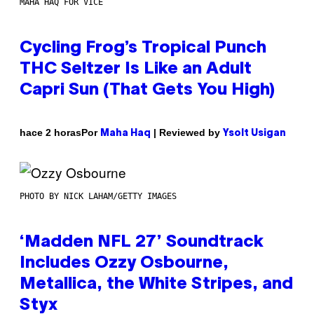
MAHA HAQ FOR VICE
Cycling Frog’s Tropical Punch
THC Seltzer Is Like an Adult
Capri Sun (That Gets You High)
Por
| Reviewed by
hace 2 horas
Maha Haq
Ysolt Usigan
PHOTO BY NICK LAHAM/GETTY IMAGES
‘Madden NFL 27’ Soundtrack
Includes Ozzy Osbourne,
Metallica, the White Stripes, and
Styx