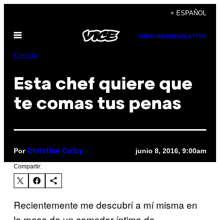
Saltar
+ ESPAÑOL
al
Abrir
contenido
SUBSCRIBE
NEWSLETTER
Menú
Comida
Esta chef quiere que
te comas tus penas
Por
junio 8, 2016, 9:00am
Christine Colby
Compartir:
Recientemente me descubrí a mí misma en
la mesa de un comedor íntimo de