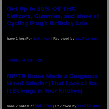
Get Up to 30% Off THC
Seltzers, Gummies, and More at
Cycling Frog’s Birthday Sale
Por
| Reviewed by
hace 1 hora
Maha Haq
Ysolt Usigan
COURTESY OF NWTN HOME
NWTN Home Made a Gorgeous
Weed Grinder (That Looks Like
It Belongs in Your Kitchen)
Por
| Reviewed by
hace 2 horas
Maha Haq
Ysolt Usigan