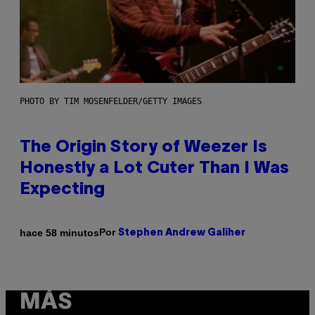
PHOTO BY TIM MOSENFELDER/GETTY IMAGES
The Origin Story of Weezer Is
Honestly a Lot Cuter Than I Was
Expecting
Por
hace 58 minutos
Stephen Andrew Galiher
MÁS