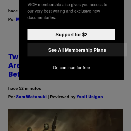
VICE membership also gives you access to
our very best writing and exclusive new
hace 33 minutos
documentaries.
Por
| Reviewed by
Maha Haq
Ysolt Usigan
Support for $2
See All Membership Plans
Two Pokemon TCG Restocks
Are Live On Amazon—Catch ‘Em
Or, continue for free
Before They’re Gone
hace 52 minutos
Por
| Reviewed by
Sam Watanuki
Ysolt Usigan