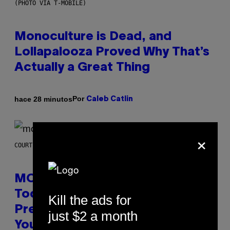
(PHOTO VIA T-MOBILE)
Monoculture is Dead, and
Lollapalooza Proved Why That’s
Actually a Great Thing
Por
hace 28 minutos
Caleb Catlin
×
COURTESY OF MOOD
MOOD’s 4th Birthday Sale Ends
Today— Get Up to 25% Off
Kill the ads for
Prerolls, Flower, and More While
just $2 a month
You Can