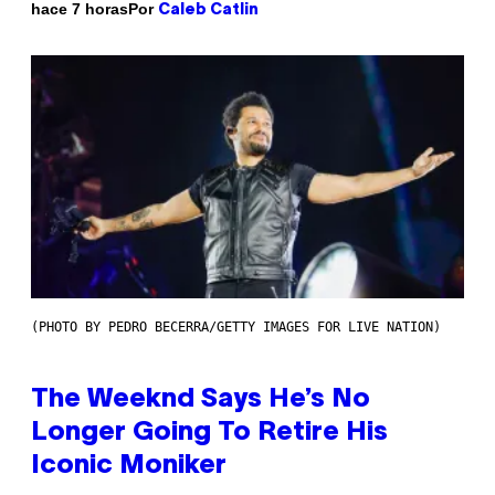
Por
hace 7 horas
Caleb Catlin
(PHOTO BY PEDRO BECERRA/GETTY IMAGES FOR LIVE NATION)
The Weeknd Says He’s No
Longer Going To Retire His
Iconic Moniker