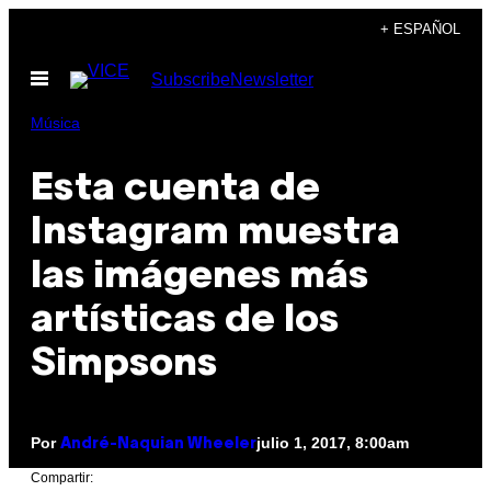
Saltar
+ ESPAÑOL
al
Abrir
Subscribe
Newsletter
contenido
Menú
Música
Esta cuenta de
Instagram muestra
las imágenes más
artísticas de los
Simpsons
Por
julio 1, 2017, 8:00am
André-Naquian Wheeler
Compartir: