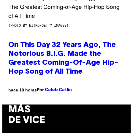
(PHOTO BY NITRO/GETTY IMAGES)
On This Day 32 Years Ago, The
Notorious B.I.G. Made the
Greatest Coming-Of-Age Hip-
Hop Song of All Time
Por
hace 10 horas
Caleb Catlin
MÁS
DE VICE