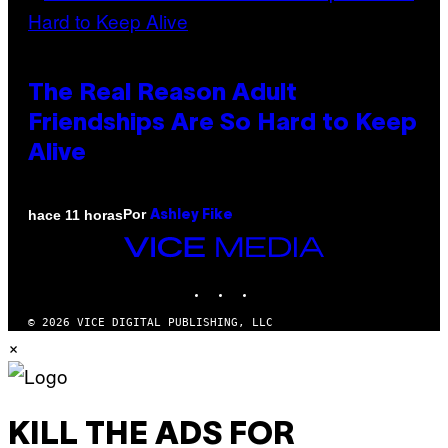
The Real Reason Adult
Friendships Are So Hard to Keep
Alive
Por
hace 11 horas
Ashley Fike
VICE
MEDIA
INSTAGRAM
TIKTOK
YOUTUBE
© 2026 VICE DIGITAL PUBLISHING, LLC
×
KILL THE ADS FOR