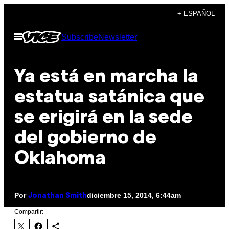
Saltar
+ ESPAÑOL
al
Abrir
Subscribe
Newsletter
contenido
Menú
Ya está en marcha la
estatua satánica que
se erigirá en la sede
del gobierno de
Oklahoma
Por
diciembre 15, 2014, 6:44am
Jonathan Smith
Compartir: