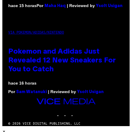
Por
| Reviewed by
hace 15 horas
Maha Haq
Ysolt Usigan
VIA POKEMON/ADIDAS/NINTENDO
Pokemon and Adidas Just
Revealed 12 New Sneakers For
You to Catch
hace 16 horas
Por
| Reviewed by
Sam Watanuki
Ysolt Usigan
VICE
MEDIA
INSTAGRAM
TIKTOK
YOUTUBE
© 2026 VICE DIGITAL PUBLISHING, LLC
×