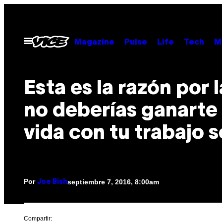
Saltar
al
contenido
Abrir
Magazine
Pulse
Life
Tech
M
Menú
Esta es la razón por 
no deberías ganarte 
vida con tu trabajo 
Por
septiembre 7, 2016, 8:00am
Joe Bish
Compartir: