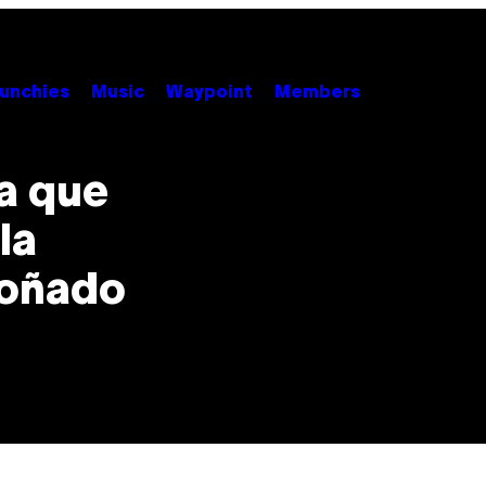
unchies
Music
Waypoint
Members
la que
la
soñado