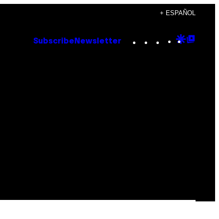
+ ESPAÑOL
Instagram
TikTok
YouTube
Google
Goog
Subscribe
Newsletter
Discove
Top
Posts