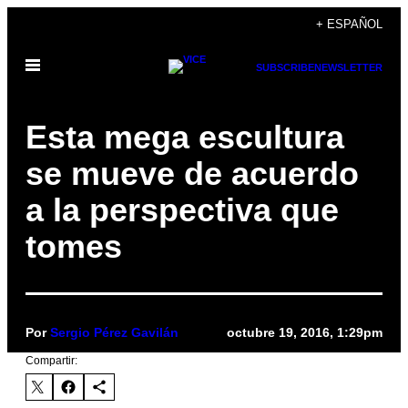
Saltar
+ ESPAÑOL
al
Abrir
contenido
SUBSCRIBE
NEWSLETTER
Menú
Esta mega escultura
se mueve de acuerdo
a la perspectiva que
tomes
Por
Sergio Pérez Gavilán
octubre 19, 2016, 1:29pm
Compartir: