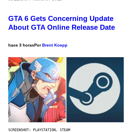
GTA 6 Gets Concerning Update
About GTA Online Release Date
hace 3 horas
Por
Brent Koepp
SCREENSHOT: PLAYSTATION, STEAM