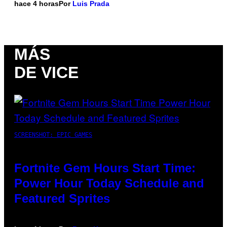
hace 4 horas
Por
Luis Prada
MÁS
DE VICE
SCREENSHOT: EPIC GAMES
Fortnite Gem Hours Start Time:
Power Hour Today Schedule and
Featured Sprites