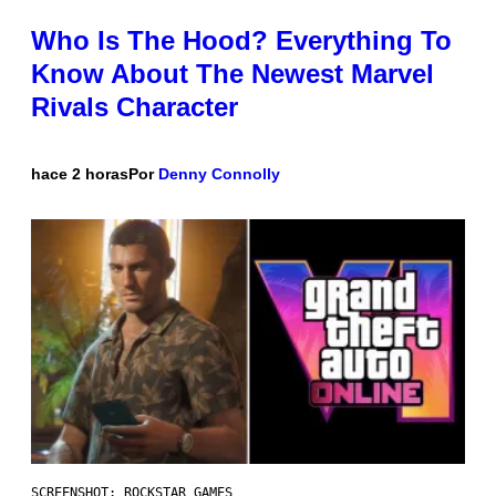
Who Is The Hood? Everything To
Know About The Newest Marvel
Rivals Character
hace 2 horas
Por
Denny Connolly
SCREENSHOT: ROCKSTAR GAMES