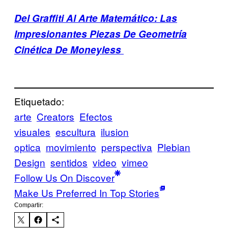
Del Graffiti Al Arte Matemático: Las
Impresionantes Piezas De Geometría
Cinética De Moneyless
Etiquetado:
arte
Creators
Efectos
visuales
escultura
ilusion
optica
movimiento
perspectiva
Plebian
Design
sentidos
video
vimeo
Follow Us On Discover
Make Us Preferred In Top Stories
Compartir: