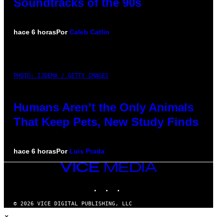
Soundtracks of the 90s
hace 6 horas
Por
Caleb Catlin
PHOTO: IJDEMA / GETTY IMAGES
Humans Aren’t the Only Animals
That Keep Pets, New Study Finds
hace 6 horas
Por
Luis Prada
VICE
MEDIA
INSTAGRAM
TIKTOK
YOUTUBE
© 2026 VICE DIGITAL PUBLISHING, LLC
×