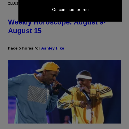
ILLUSTRATION BY REESA
Or, continue for free
Weekly Horoscope: August 9-
August 15
hace 5 horas
Por
Ashley Fike