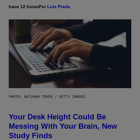
hace 12 horas
Por
Luis Prada
PHOTO: BATUHAN TOKER / GETTY IMAGES
Your Desk Height Could Be
Messing With Your Brain, New
Study Finds