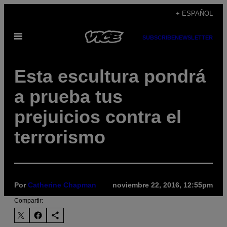
Saltar
+ ESPAÑOL
al
Abrir
contenido
SUBSCRIBE
NEWSLETTER
Menú
Esta escultura pondrá
a prueba tus
prejuicios contra el
terrorismo
Por
Catherine Chapman
noviembre 22, 2016, 12:55pm
Compartir: