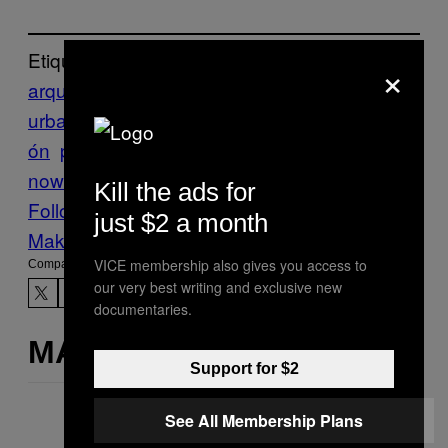
Etiquetado:
×
arquetipos
arte
arte
urbano
Creators
debate
escultura
Instalaci
ón
prejuicios
secure for
now
terrorismo
terrorista
Kill the ads for
Follow Us On Discover
just $2 a month
Make Us Preferred In Top Stories
VICE membership also gives you access to
Compartir:
our very best writing and exclusive new
documentaries.
MÁS DE LO MISMO
Support for $2
See All Membership Plans