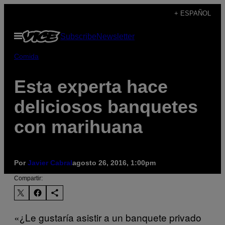
Saltar
+ ESPAÑOL
al
Abrir
Subscribe
Newsletter
contenido
Menú
Comida
Esta experta hace
deliciosos banquetes
con marihuana
Por
Javier Cabral
agosto 26, 2016, 1:00pm
Compartir:
«¿Le gustaría asistir a un banquete privado