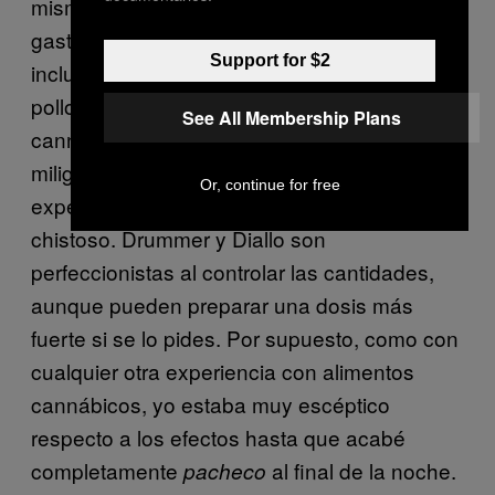
mismo sabor que el bistro de una escuela de
gastronomía. Los sabores eran limpios,
Support for $2
incluyendo el sabor herbal de la sopa, el
pollo y el pastel. La cantidad total de
See All Membership Plans
cannabinoides para la noche fueron 66
miligramos, lo suficiente para que un
Or, continue for free
experimentado paciente se sienta un poco
chistoso. Drummer y Diallo son
perfeccionistas al controlar las cantidades,
aunque pueden preparar una dosis más
fuerte si se lo pides. Por supuesto, como con
cualquier otra experiencia con alimentos
cannábicos, yo estaba muy escéptico
respecto a los efectos hasta que acabé
completamente
al final de la noche.
pacheco