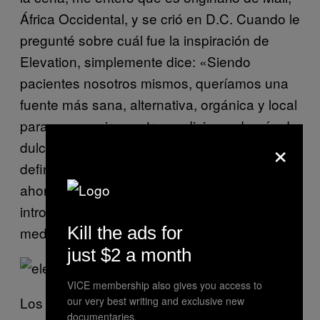
África Occidental, y se crió en D.C. Cuando le
pregunté sobre cuál fue la inspiración de
Elevation, simplemente dice: «Siendo
pacientes nosotros mismos, queríamos una
fuente más sana, alternativa, orgánica y local
para conseguir nuestra medicina; además de
×
dulces y cosas horneadas, porque
definitivamente hay cambios en el mercado
ahora mismo». Ambos tienen la meta de
introducirse en el mercado de los alimentos
Kill the ads for
medicinales empaquetados y congelados.
just $2 a month
VICE membership also gives you access to
Los platillos estaban perfectos y tenían el
our very best writing and exclusive new
documentaries.