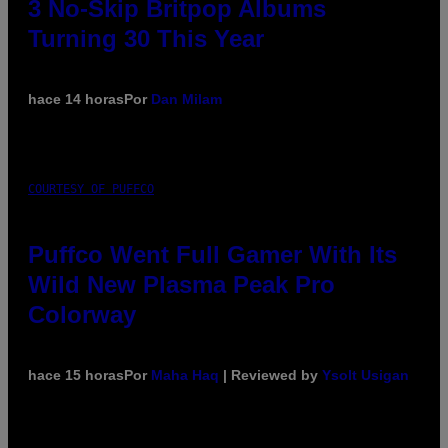
3 No-Skip Britpop Albums
Turning 30 This Year
hace 14 horas
Por
Dan Milam
COURTESY OF PUFFCO
Puffco Went Full Gamer With Its
Wild New Plasma Peak Pro
Colorway
hace 15 horas
Por
Maha Haq
| Reviewed by
Ysolt Usigan