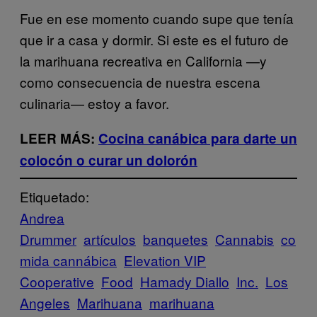
Fue en ese momento cuando supe que tenía
que ir a casa y dormir. Si este es el futuro de
la marihuana recreativa en California —y
como consecuencia de nuestra escena
culinaria— estoy a favor.
LEER MÁS:
Cocina canábica para darte un
colocón o curar un dolorón
Etiquetado:
Andrea
Drummer
artículos
banquetes
Cannabis
co
mida cannábica
Elevation VIP
Cooperative
Food
Hamady Diallo
Inc.
Los
Angeles
Marihuana
marihuana