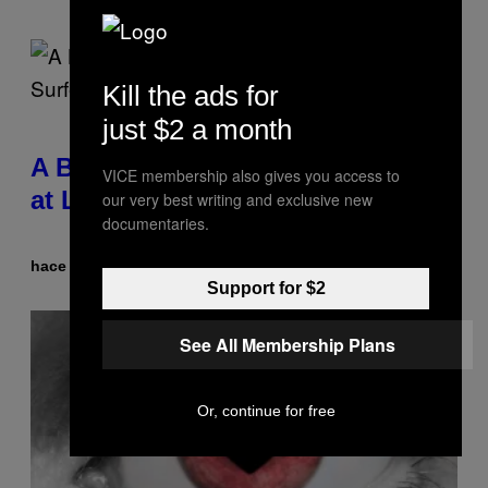
Kill the ads for
just $2 a month
A Bag of Pee Was Crowd-Surfed
VICE membership also gives you access to
at Lollapalooza: ‘This Is Nasty AF’
our very best writing and exclusive new
documentaries.
hace 2 minutos
Por
Ashley Fike
Support for $2
See All Membership Plans
Or, continue for free