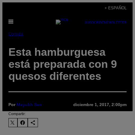
Saltar
+ ESPAÑOL
al
Abrir
contenido
SUBSCRIBE
NEWSLETTER
Menú
Comida
Esta hamburguesa
está preparada con 9
quesos diferentes
Por
Mayukh Sen
diciembre 1, 2017, 2:00pm
Compartir: