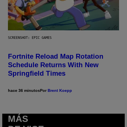
SCREENSHOT: EPIC GAMES
Fortnite Reload Map Rotation
Schedule Returns With New
Springfield Times
hace 36 minutos
Por
Brent Koepp
MÁS