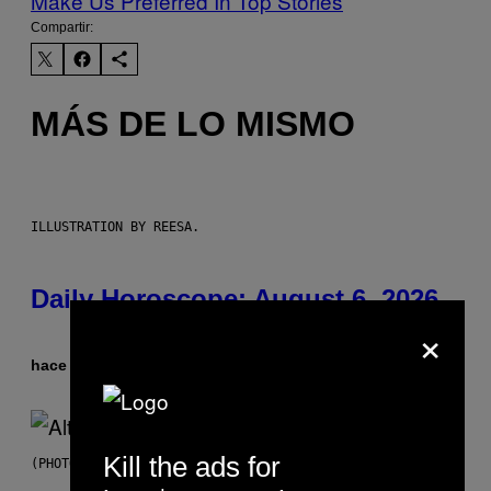
Make Us Preferred In Top Stories
Compartir:
MÁS DE LO MISMO
ILLUSTRATION BY REESA.
Daily Horoscope: August 6, 2026
×
hace 3 horas
Por
Ashley Fike
Kill the ads for
(PHOTO BY MICK HUTSON/REDFERNS)