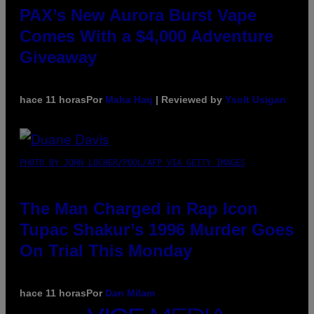
PAX’s New Aurora Burst Vape
Comes With a $4,000 Adventure
Giveaway
hace 11 horas
Por
Maha Haq
| Reviewed by
Ysolt Usigan
PHOTO BY JOHN LOCHER/POOL/AFP VIA GETTY IMAGES
The Man Charged in Rap Icon
Tupac Shakur’s 1996 Murder Goes
On Trial This Monday
hace 11 horas
Por
Dan Milam
VICE