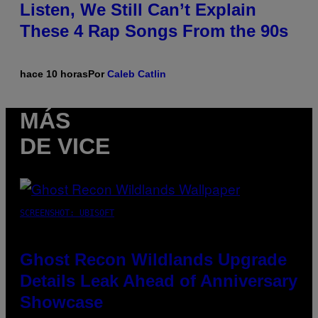
Listen, We Still Can’t Explain
These 4 Rap Songs From the 90s
hace 10 horas
Por
Caleb Catlin
MÁS
DE VICE
SCREENSHOT: UBISOFT
Ghost Recon Wildlands Upgrade
Details Leak Ahead of Anniversary
Showcase