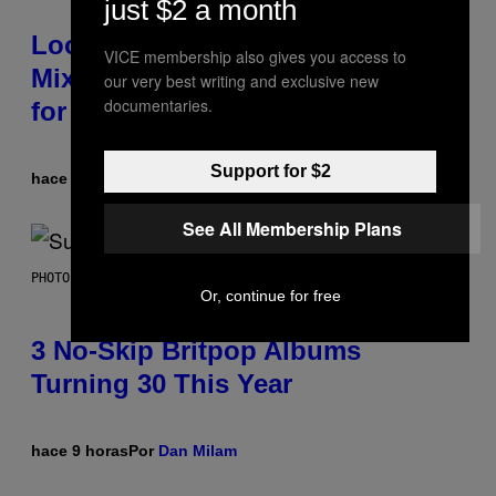
just $2 a month
Looking For the Perfect Alt-Rock
VICE membership also gives you access to
Mixtape for Your Boo? I Made It
our very best writing and exclusive new
documentaries.
for You Already
Support for $2
hace 8 horas
Por
Lauren Boisvert
See All Membership Plans
PHOTO BY NIELS VAN IPEREN/GETTY IMAGES
Or, continue for free
3 No-Skip Britpop Albums
Turning 30 This Year
hace 9 horas
Por
Dan Milam