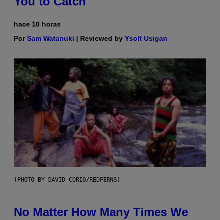
You to Catch
hace 10 horas
Por
Sam Watanuki
| Reviewed by
Ysolt Usigan
(PHOTO BY DAVID CORIO/REDFERNS)
No Matter How Many Times We