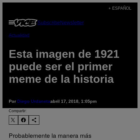
Saltar
+ ESPAÑOL
al
Abrir
Subscribe
Newsletter
contenido
Menú
Actualidad
Esta imagen de 1921
puede ser el primer
meme de la historia
Por
Diego Urdaneta
abril 17, 2018, 1:05pm
Compartir:
Probablemente la manera más