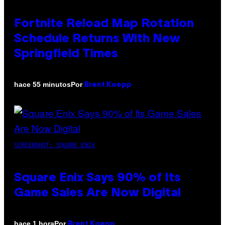
Fortnite Reload Map Rotation
Schedule Returns With New
Springfield Times
Por
hace 55 minutos
Brent Koepp
SCREENSHOT: SQUARE ENIX
Square Enix Says 90% of Its
Game Sales Are Now Digital
Por
hace 1 hora
Brent Koepp