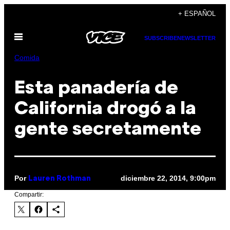
Saltar
+ ESPAÑOL
al
Abrir
contenido
SUBSCRIBE
NEWSLETTER
Menú
Comida
Esta panadería de
California drogó a la
gente secretamente
Por
diciembre 22, 2014, 9:00pm
Lauren Rothman
Compartir: