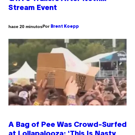
Stream Event
Por
hace 20 minutos
Brent Koepp
A Bag of Pee Was Crowd-Surfed
at Lollapalooza: ‘This Is Nasty