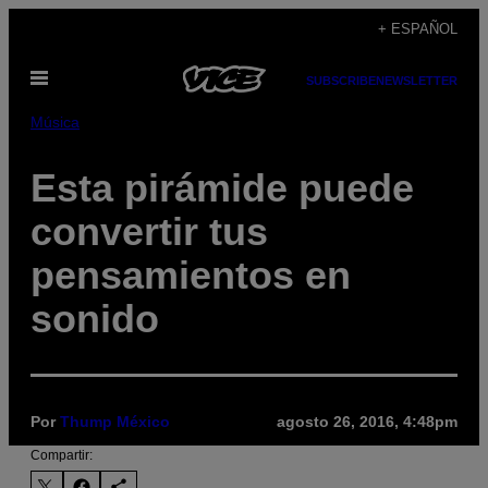
Saltar
+ ESPAÑOL
al
Abrir
contenido
SUBSCRIBE
NEWSLETTER
Menú
Música
Esta pirámide puede
convertir tus
pensamientos en
sonido
Por
Thump México
agosto 26, 2016, 4:48pm
Compartir: