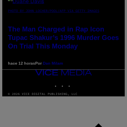
PHOTO BY JOHN LOCHER/POOL/AFP VIA GETTY IMAGES
The Man Charged in Rap Icon
Tupac Shakur’s 1996 Murder Goes
On Trial This Monday
hace 12 horas
Por
Dan Milam
VICE
MEDIA
INSTAGRAM
TIKTOK
YOUTUBE
© 2026 VICE DIGITAL PUBLISHING, LLC