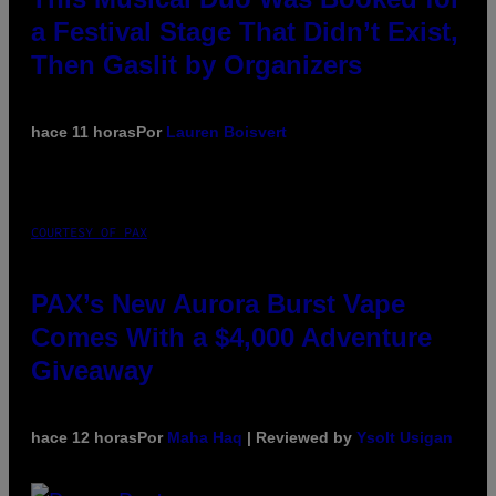
a Festival Stage That Didn’t Exist,
Then Gaslit by Organizers
hace 11 horas
Por
Lauren Boisvert
COURTESY OF PAX
PAX’s New Aurora Burst Vape
Comes With a $4,000 Adventure
Giveaway
hace 12 horas
Por
Maha Haq
| Reviewed by
Ysolt Usigan