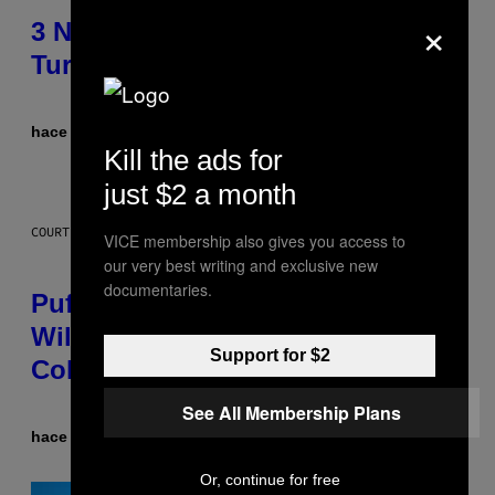
×
3 No-Skip Britpop Albums
Turning 30 This Year
hace 9 horas
Por
Dan Milam
Kill the ads for
just $2 a month
COURTESY OF PUFFCO
VICE membership also gives you access to
our very best writing and exclusive new
documentaries.
Puffco Went Full Gamer With Its
Wild New Plasma Peak Pro
Support for $2
Colorway
See All Membership Plans
hace 10 horas
Por
Maha Haq
| Reviewed by
Ysolt Usigan
Or, continue for free