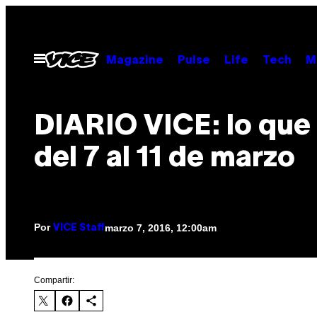
Saltar
al
contenido
Abrir
Magazine
Pulse
Life
Tech
M
Menú
DIARIO VICE: lo que
del 7 al 11 de marzo
Por
marzo 7, 2016, 12:00am
VICE Staff
Compartir: