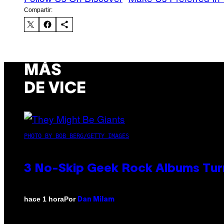
Compartir:
MÁS
DE VICE
PHOTO BY BOB BERG/GETTY IMAGES
3 No-Skip Geek Rock Albums Turn
Por
hace 1 hora
Dan Milam