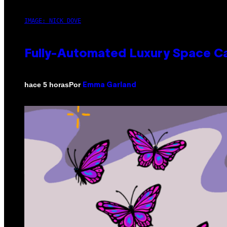
IMAGE: NICK DOVE
Fully-Automated Luxury Space C
Por
hace 5 horas
Emma Garland