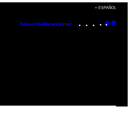
+ ESPAÑOL
Instagram
TikTok
YouTube
Google
Goog
Subscribe
Newsletter
Discove
Top
Posts