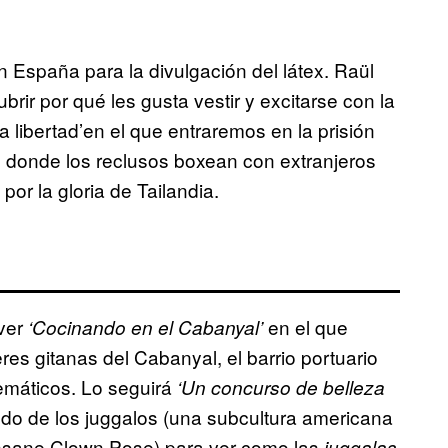
n España para la divulgación del látex.
Raül
brir por qué les gusta vestir y excitarse con la
libertad’en el que entraremos en la prisión
 donde los reclusos boxean con extranjeros
or la gloria de Tailandia.
 ver
en el que
‘Cocinando en el Cabanyal’
es gitanas del Cabanyal, el barrio portuario
emáticos. Lo seguirá
‘Un concurso de belleza
do de los juggalos (una subcultura americana
Insane Clown Pose) para ver como las
juggalas