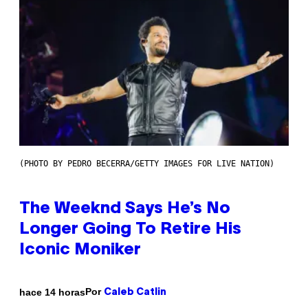
(PHOTO BY PEDRO BECERRA/GETTY IMAGES FOR LIVE NATION)
The Weeknd Says He’s No
Longer Going To Retire His
Iconic Moniker
Por
hace 14 horas
Caleb Catlin