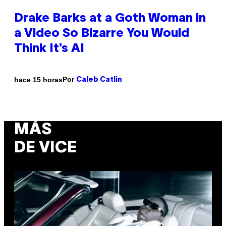
Drake Barks at a Goth Woman in
a Video So Bizarre You Would
Think It’s AI
Por
hace 15 horas
Caleb Catlin
MÁS
DE VICE