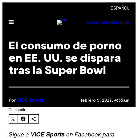
Saltar
+ ESPAÑOL
al
Abrir
contenido
SUBSCRIBE
NEWSLETTER
Menú
El consumo de porno
en EE. UU. se dispara
tras la Super Bowl
Por
febrero 9, 2017, 4:55am
VICE Sports
Compartir:
Sigue a
VICE Sports
en Facebook para