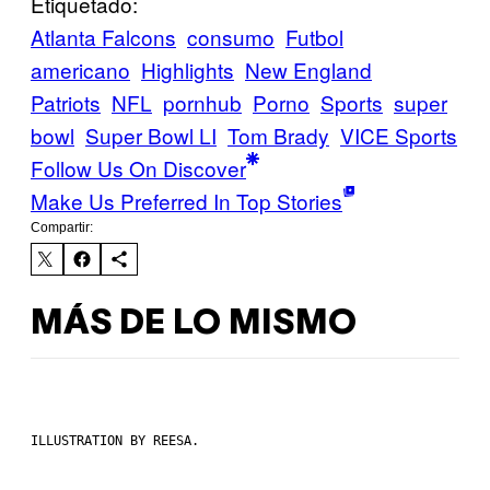
Etiquetado:
Atlanta Falcons
consumo
Futbol
americano
Highlights
New England
Patriots
NFL
pornhub
Porno
Sports
super
bowl
Super Bowl LI
Tom Brady
VICE Sports
Follow Us On Discover
Make Us Preferred In Top Stories
Compartir:
MÁS DE LO MISMO
ILLUSTRATION BY REESA.