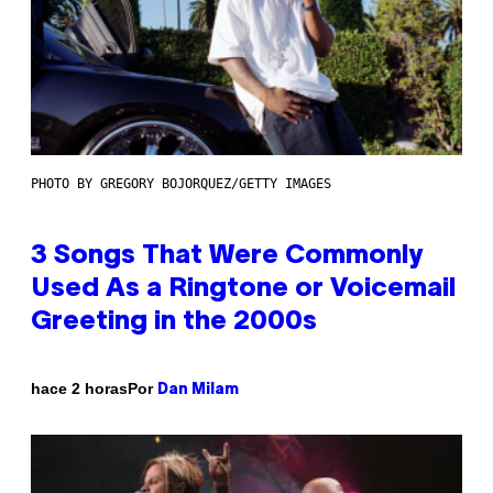
PHOTO BY GREGORY BOJORQUEZ/GETTY IMAGES
3 Songs That Were Commonly
Used As a Ringtone or Voicemail
Greeting in the 2000s
Por
hace 2 horas
Dan Milam