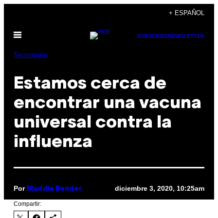
Saltar
+ ESPAÑOL
al
Abrir
contenido
SUBSCRIBE
NEWSLETTER
Menú
Tecnología
Estamos cerca de
encontrar una vacuna
universal contra la
influenza
Por
diciembre 3, 2020, 10:25am
Maddie Bender
Compartir: