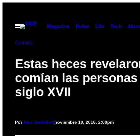
Saltar
al
contenido
Abrir
Magazine
Pulse
Life
Tech
Munc
Menú
Comida
Estas heces revelaro
comían las personas 
siglo XVII
Por
Alex Swerdloff
noviembre 19, 2016, 2:00pm