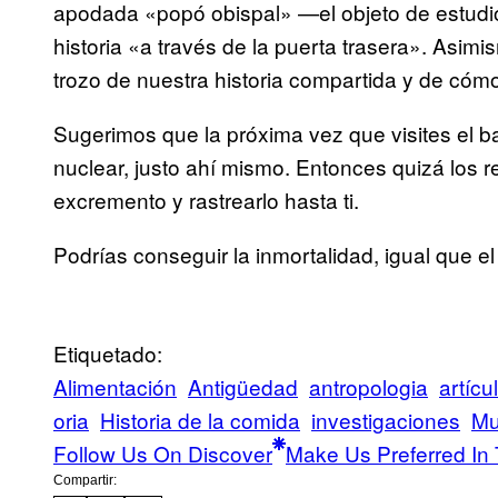
apodada «popó obispal» —el objeto de estudio
historia «a través de la puerta trasera». Asim
trozo de nuestra historia compartida y de cóm
Sugerimos que la próxima vez que visites el 
nuclear, justo ahí mismo. Entonces quizá los re
excremento y rastrearlo hasta ti.
Podrías conseguir la inmortalidad, igual que e
Etiquetado:
Alimentación
Antigüedad
antropologia
artícu
oria
Historia de la comida
investigaciones
Mu
Follow Us On Discover
Make Us Preferred In 
Compartir: