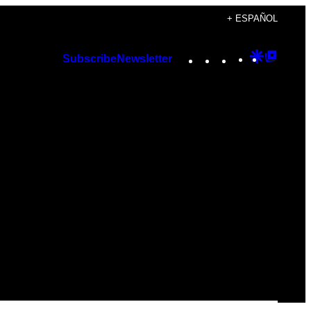
+ ESPAÑOL
Instagram
TikTok
YouTube
Google
Googl
Subscribe
Newsletter
Discover
Top
Posts