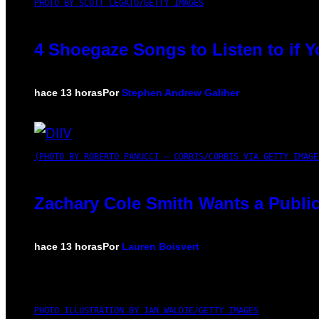
PHOTO BY SCOTT LEGATO/GETTY IMAGES
4 Shoegaze Songs to Listen to if 
hace 13 horas
Por
Stephen Andrew Galiher
(PHOTO BY ROBERTO PANUCCI – CORBIS/CORBIS VIA GETTY IMAGE
Zachary Cole Smith Wants a Public
hace 13 horas
Por
Lauren Boisvert
PHOTO ILLUSTRATION BY IAN WALDIE/GETTY IMAGES