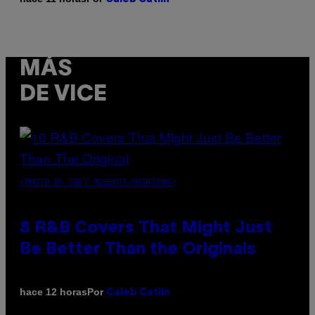
MÁS
DE VICE
(PHOTO BY EBET ROBERTS/REDFERNS)
8 R&B Covers That Might Just
Be Better Than the Originals
Por
hace 12 horas
Caleb Catlin