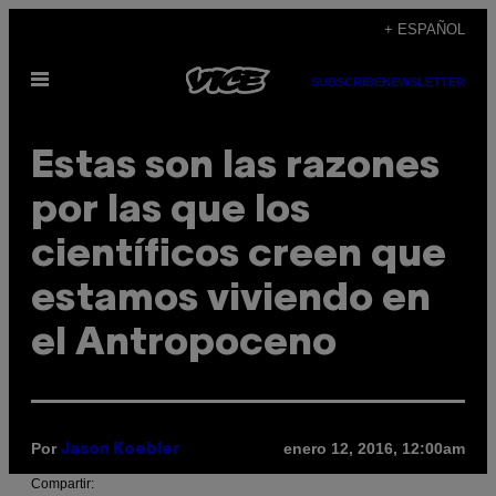
Saltar
+ ESPAÑOL
al
Abrir
contenido
SUBSCRIBE
NEWSLETTER
Menú
Estas son las razones
por las que los
científicos creen que
estamos viviendo en
el Antropoceno
Por
enero 12, 2016, 12:00am
Jason Koebler
Compartir: