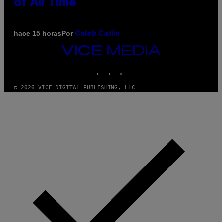
of All Time
Por
hace 15 horas
Caleb Catlin
VICE
MEDIA
INSTAGRAM
TIKTOK
YOUTUBE
© 2026 VICE DIGITAL PUBLISHING, LLC