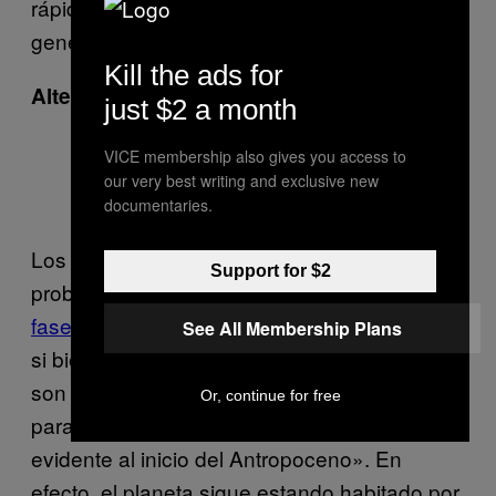
rápido que ha neutralizado el ciclo climático
generado por la órbita del planeta».
Kill the ads for
Alteraciones en las especies
just $2 a month
VICE membership also gives you access to
our very best writing and exclusive new
Imagen: Science
documentaries.
Los autores del estudio indican que
Support for $2
probablemente nos encontremos
en las
fases iniciales de una sexta extinción masiva
,
See All Membership Plans
si bien «los índices de extinción y evolución
son demasiado lentos y diacrónicos como
Or, continue for free
para que quede una marca biológica
evidente al inicio del Antropoceno». En
efecto, el planeta sigue estando habitado por