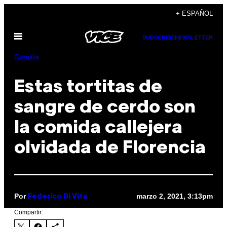
Saltar
+ ESPAÑOL
al
Abrir
contenido
SUBSCRIBE
NEWSLETTER
Menú
Comida
Estas tortitas de
sangre de cerdo son
la comida callejera
olvidada de Florencia
Por
marzo 2, 2021, 3:13pm
Federico Di Vita
Compartir: