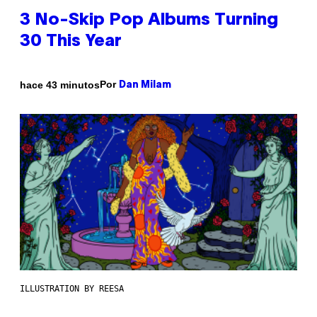
3 No-Skip Pop Albums Turning
30 This Year
Por
hace 43 minutos
Dan Milam
ILLUSTRATION BY REESA