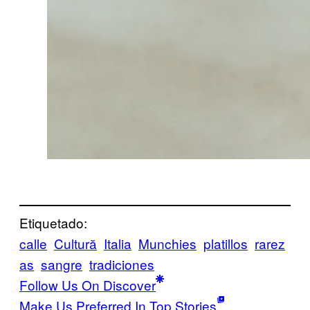
Etiquetado:
calle
Cultură
Italia
Munchies
platillos
rarez
as
sangre
tradiciones
Follow Us On Discover
Make Us Preferred In Top Stories