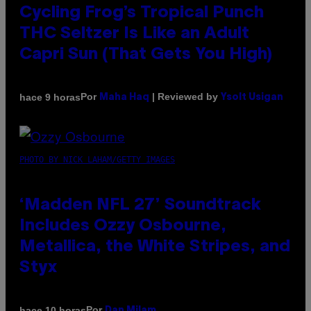
Cycling Frog’s Tropical Punch
THC Seltzer Is Like an Adult
Capri Sun (That Gets You High)
Por
| Reviewed by
hace 9 horas
Maha Haq
Ysolt Usigan
PHOTO BY NICK LAHAM/GETTY IMAGES
‘Madden NFL 27’ Soundtrack
Includes Ozzy Osbourne,
Metallica, the White Stripes, and
Styx
Por
hace 10 horas
Dan Milam