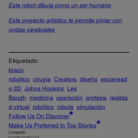
Este robot dibuja como un ser humano
Este proyecto artístico te permite pintar con
ondas cerebrales
Etiquetado:
brazo
robótico
cirugía
Creators
diseño
escanead
o 3D
Johns Hopkins
Les
Baugh
medicina
operación
protesis
realida
d virtual
robótico
robots
simulación
Follow Us On Discover
Make Us Preferred In Top Stories
Compartir: