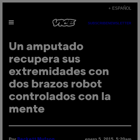
Saltar
+ ESPAÑOL
al
Abrir
contenido
SUBSCRIBE
NEWSLETTER
Menú
Un amputado
recupera sus
extremidades con
dos brazos robot
controlados con la
mente
Por
enero 5, 2015, 5:20am
Beckett Mufson