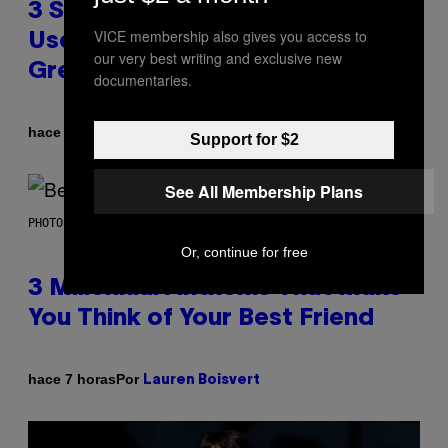
3 Songs That Were Commonly
VICE membership also gives you access to
Used As a Ringtone or Voicemail
our very best writing and exclusive new
Greeting in the 2000s
documentaries.
Por
hace 7 horas
Dan Milam
Support for $2
See All Membership Plans
PHOTO BY KEVIN WINTER/GETTY IMAGES FOR RADIO DISNEY
Or, continue for free
3 Millennial Anthems That Make
You Think of Your Best Friend
Por
hace 7 horas
Lauren Boisvert