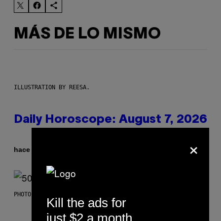
MÁS DE LO MISMO
ILLUSTRATION BY REESA.
Daily Horoscope: August 7, 2026
×
Por
hace 2 horas
Ashley Fike
PHOTO BY GREGORY BOJORQUEZ/GETTY IMAGES
Kill the ads for
just $2 a month