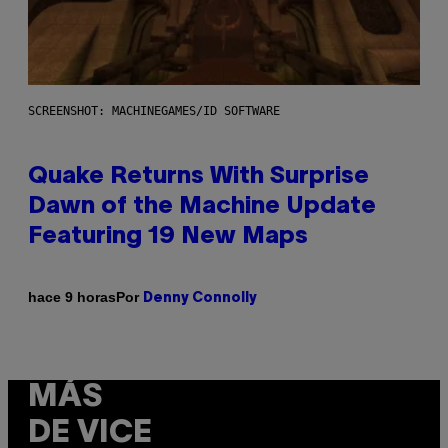
SCREENSHOT: MACHINEGAMES/ID SOFTWARE
Quake Returns With Surprise
Dawn of the Machine Update
Featuring 19 New Maps
Por
hace 9 horas
Denny Connolly
MÁS
DE VICE