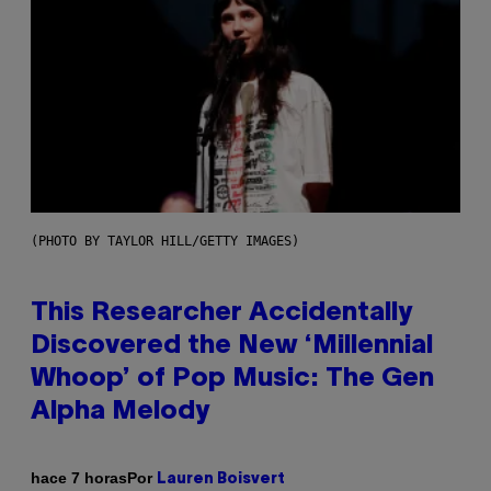
(PHOTO BY TAYLOR HILL/GETTY IMAGES)
This Researcher Accidentally
Discovered the New ‘Millennial
Whoop’ of Pop Music: The Gen
Alpha Melody
Por
hace 7 horas
Lauren Boisvert