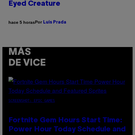
Eyed Creature
Por
hace 5 horas
Luis Prada
MÁS
DE VICE
SCREENSHOT: EPIC GAMES
Fortnite Gem Hours Start Time:
Power Hour Today Schedule and