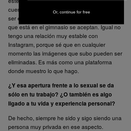
este tipo de reportes y censura teniendo en
cuenta la cantidad de imágenes que pueden
Or, continue for free
ser escandalosas, pero que por ser de gente
que está en el gimnasio se aceptan. Igual no
tengo una relación muy estable con
Instagram, porque sé que en cualquier
momento las imágenes que subo pueden ser
eliminadas. Es más como una plataforma
donde muestro lo que hago.
¿Y esa apertura frente a lo sexual se da
sólo en tu trabajo? ¿O también es algo
ligado a tu vida y experiencia personal?
De hecho, siempre he sido y sigo siendo una
persona muy privada en ese aspecto.