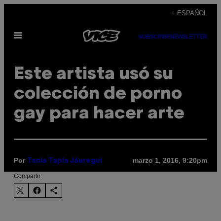
Saltar
+ ESPAÑOL
al
Abrir
contenido
SUBSCRIBE
NEWSLETTER
Menú
Este artista usó su
colección de porno
gay para hacer arte
Por
marzo 1, 2016, 9:20pm
Tania Tapia Jáuregui
Compartir: