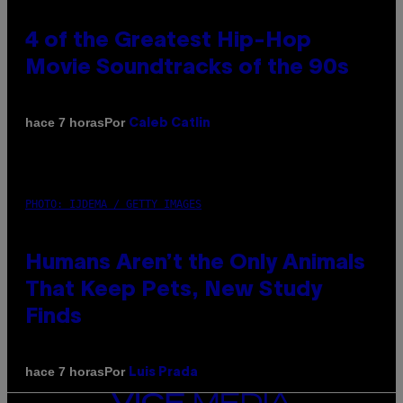
4 of the Greatest Hip-Hop
Movie Soundtracks of the 90s
Por
hace 7 horas
Caleb Catlin
PHOTO: IJDEMA / GETTY IMAGES
Humans Aren’t the Only Animals
That Keep Pets, New Study
Finds
Por
hace 7 horas
Luis Prada
VICE