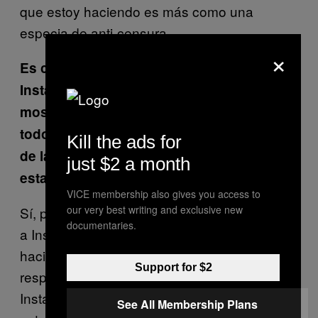
que estoy haciendo es más como una
especia de anti-censura.
×
Es curioso entonces que hayas escogido
Instagram como la plataforma para
mostrar tu trabajo, teniendo en cuenta
todo el problema alrededor de la censura
Kill the ads for
de la sexualidad con pezones o penes en
just $2 a month
esta plataforma.
VICE membership also gives you access to
our very best writing and exclusive new
Sí, pues en realidad cuando trabajo no tengo
documentaries.
a Instagram en la cabeza. Es decir, no estoy
haciendo estas imágenes pensando en
Support for $2
responder a las reglas con las que funciona
Instagram. Pero sí me parece curioso recibir
See All Membership Plans