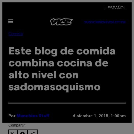
Saltar
+ ESPAÑOL
al
Abrir
contenido
SUBSCRIBE
NEWSLETTER
Menú
Comida
Este blog de comida
combina cocina de
alto nivel con
sadomasoquismo
Por
diciembre 1, 2015, 1:00pm
Munchies Staff
Compartir: