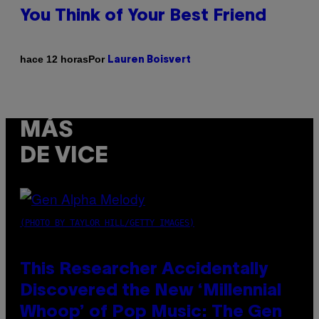
You Think of Your Best Friend
Por
hace 12 horas
Lauren Boisvert
MÁS
DE VICE
(PHOTO BY TAYLOR HILL/GETTY IMAGES)
This Researcher Accidentally
Discovered the New ‘Millennial
Whoop’ of Pop Music: The Gen