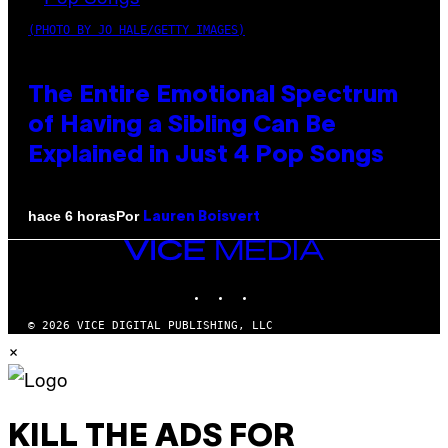
(PHOTO BY JO HALE/GETTY IMAGES)
The Entire Emotional Spectrum
of Having a Sibling Can Be
Explained in Just 4 Pop Songs
Por
hace 6 horas
Lauren Boisvert
VICE
MEDIA
INSTAGRAM
TIKTOK
YOUTUBE
© 2026 VICE DIGITAL PUBLISHING, LLC
×
KILL THE ADS FOR