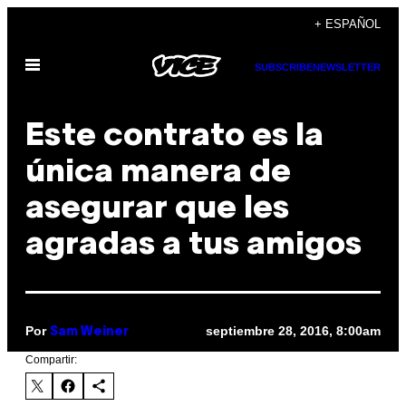
Saltar
+ ESPAÑOL
al
Abrir
contenido
SUBSCRIBE
NEWSLETTER
Menú
Este contrato es la
única manera de
asegurar que les
agradas a tus amigos
Por
septiembre 28, 2016, 8:00am
Sam Weiner
Compartir: