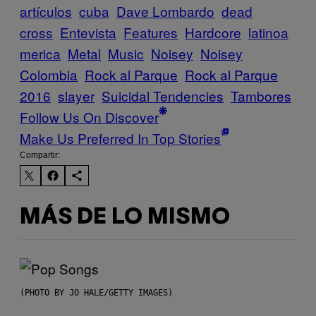
artículos
cuba
Dave Lombardo
dead
cross
Entevista
Features
Hardcore
latinoa
merica
Metal
Music
Noisey
Noisey
Colombia
Rock al Parque
Rock al Parque
2016
slayer
Suicidal Tendencies
Tambores
Follow Us On Discover
Make Us Preferred In Top Stories
Compartir:
MÁS DE LO MISMO
(PHOTO BY JO HALE/GETTY IMAGES)