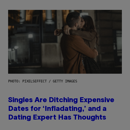
PHOTO: PIXELSEFFECT / GETTY IMAGES
Singles Are Ditching Expensive
Dates for ‘Infladating,’ and a
Dating Expert Has Thoughts