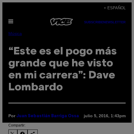
Saltar
+ ESPAÑOL
al
Abrir
contenido
SUBSCRIBE
NEWSLETTER
Menú
Música
“Este es el pogo más
grande que he visto
en mi carrera”: Dave
Lombardo
Por
julio 5, 2016, 1:43pm
Juan Sebastián Barriga Ossa
Compartir: