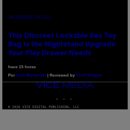
SAM WATANUKI FOR VICE
This Discreet Lockable Sex Toy
Bag Is the Nightstand Upgrade
Your Play Drawer Needs
hace 15 horas
Por
| Reviewed by
Sam Watanuki
Ysolt Usigan
VICE
MEDIA
INSTAGRAM
TIKTOK
YOUTUBE
© 2026 VICE DIGITAL PUBLISHING, LLC