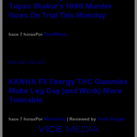
Tupac Shakur’s 1996 Murder
Goes On Trial This Monday
Por
hace 7 horas
Dan Milam
MAHA HAQ FOR VICE
KANHA FX Energy THC Gummies
Make Leg Day (and Work) More
Tolerable
Por
| Reviewed by
hace 7 horas
Maha Haq
Ysolt Usigan
VICE
MEDIA