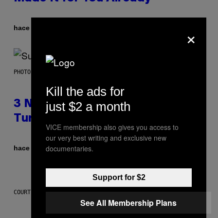
×
Por
hace 4 horas
Lauren Boisvert
PHOTO BY NIELS VAN IPEREN/GETTY IMAGES
Kill the ads for
3 No-Skip Britpop Albums
just $2 a month
Turning 30 This Year
VICE membership also gives you access to
our very best writing and exclusive new
documentaries.
Por
hace 4 horas
Dan Milam
Support for $2
COURTESY OF PUFFCO
See All Membership Plans