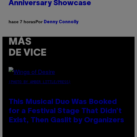
Anniversary Showcase
Por
hace 7 horas
Denny Connolly
MÁS
DE VICE
(PHOTO BY AMBER LITTLE/PRESS)
This Musical Duo Was Booked
for a Festival Stage That Didn’t
Exist, Then Gaslit by Organizers