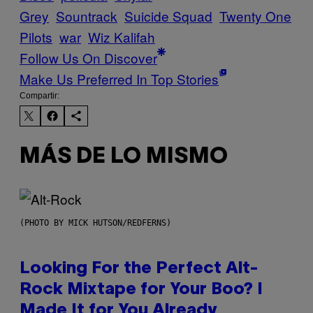
Grey
Sountrack
Suicide Squad
Twenty One
Pilots
war
Wiz Kalifah
Follow Us On Discover
Make Us Preferred In Top Stories
Compartir:
MÁS DE LO MISMO
(PHOTO BY MICK HUTSON/REDFERNS)
Looking For the Perfect Alt-
Rock Mixtape for Your Boo? I
Made It for You Already