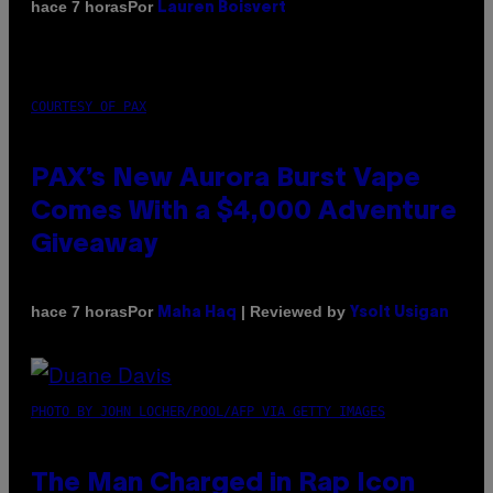
Por
hace 7 horas
Lauren Boisvert
COURTESY OF PAX
PAX’s New Aurora Burst Vape
Comes With a $4,000 Adventure
Giveaway
Por
| Reviewed by
hace 7 horas
Maha Haq
Ysolt Usigan
PHOTO BY JOHN LOCHER/POOL/AFP VIA GETTY IMAGES
The Man Charged in Rap Icon