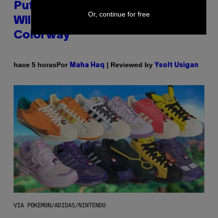
Puffco Went Full Gamer With Its
Or, continue for free
Wild New Plasma Peak Pro
Colorway
Por
| Reviewed by
hace 5 horas
Maha Haq
Ysolt Usigan
VIA POKEMON/ADIDAS/NINTENDO