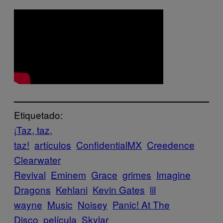
Etiquetado:
¡Taz, taz,
taz!
artículos
ConfidentialMX
Creedence
Clearwater
Revival
Eminem
Grace
grimes
Imagine
Dragons
Kehlani
Kevin Gates
lil
wayne
Music
Noisey
Panic! At The
Disco
película
Skylar