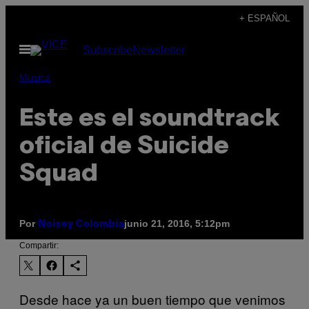
Saltar
+ ESPAÑOL
al
Abrir
Subscribe
Newsletter
contenido
Menú
Música
Este es el soundtrack
oficial de Suicide
Squad
Por
junio 21, 2016, 5:12pm
Noisey Colombia
Compartir:
Desde hace ya un buen tiempo que venimos