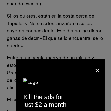
cuando escalan…
Si los quieres, están en la costa cerca de
Tupiqtalik. No sé si los lanzaron o se les
cayeron por accidente. Ese día no me dieron
ganas de decir «El que se lo encuentra, se lo
queda».
Entré a una venta masiva de un minuto y
esto fue lo que alcancé a agarrar :)
×
Gracias a la aldea por darnos comida tan
deliciosa durante la inauguración de la
oficina administrativa de la aldea.
Kill the ads for
El suministro de agua :D
just $2 a month