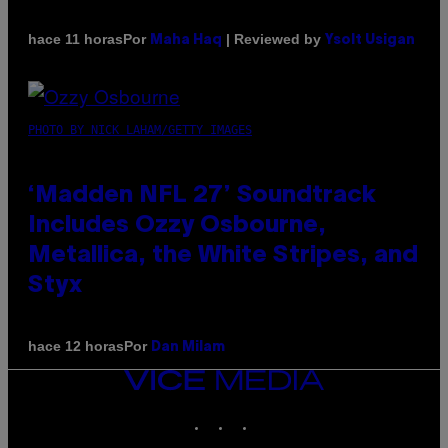
Por
| Reviewed by
hace 11 horas
Maha Haq
Ysolt Usigan
PHOTO BY NICK LAHAM/GETTY IMAGES
‘Madden NFL 27’ Soundtrack
Includes Ozzy Osbourne,
Metallica, the White Stripes, and
Styx
Por
hace 12 horas
Dan Milam
VICE
MEDIA
INSTAGRAM
TIKTOK
YOUTUBE