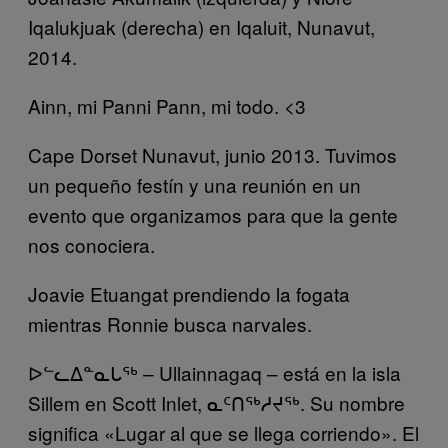
Iqalukjuak (derecha) en Iqaluit, Nunavut,
2014.
Ainn, mi Panni Pann, mi todo. <3
Cape Dorset Nunavut, junio 2013. Tuvimos
un pequeño festín y una reunión en un
evento que organizamos para que la gente
nos conociera.
Joavie Etuangat prendiendo la fogata
mientras Ronnie busca narvales.
ᐅᓪᓚᐃᓐᓇᒐᖅ
– Ullainnagaq – está en la isla
Sillem en Scott Inlet,
ᓇᑦᑎᖅᓱᔪᖅ
. Su nombre
significa «Lugar al que se llega corriendo». El