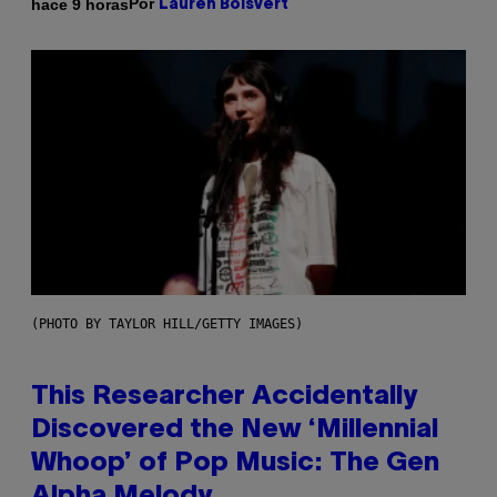
Por
hace 9 horas
Lauren Boisvert
(PHOTO BY TAYLOR HILL/GETTY IMAGES)
This Researcher Accidentally
Discovered the New ‘Millennial
Whoop’ of Pop Music: The Gen
Alpha Melody