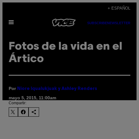
Saltar
+ ESPAÑOL
al
Abrir
contenido
SUBSCRIBE
NEWSLETTER
Menú
Fotos de la vida en el
Ártico
Por
Niore Iqualukjuak y Ashley Renders
mayo 5, 2015, 11:00am
Compartir: