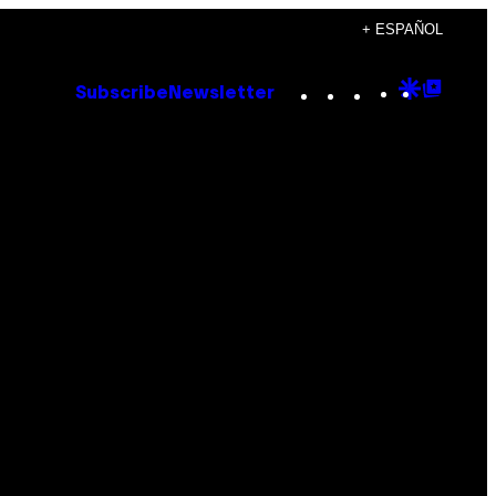
+ ESPAÑOL
Instagram
TikTok
YouTube
Google
Goog
Subscribe
Newsletter
Discove
Top
Posts