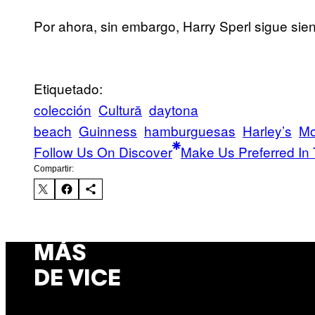
Por ahora, sin embargo, Harry Sperl sigue si
Etiquetado:
colección
Cultură
daytona
beach
Guinness
hamburguesas
Harley’s
Mo
Follow Us On Discover
Make Us Preferred In 
Compartir:
MÁS
DE VICE