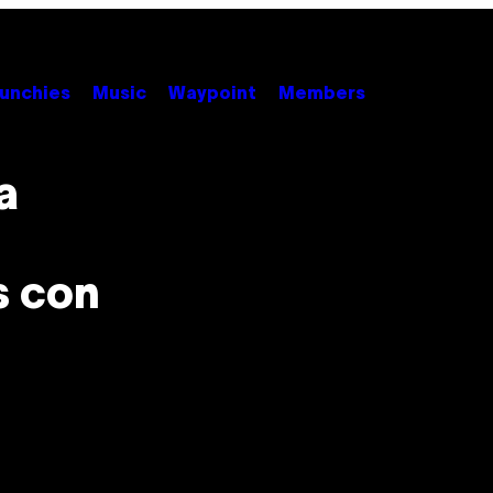
unchies
Music
Waypoint
Members
a
s con