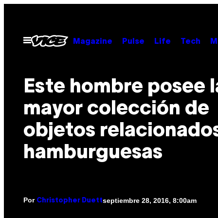
Saltar
al
contenido
Abrir
Magazine
Pulse
Life
Tech
M
Menú
Este hombre posee l
mayor colección de
objetos relacionado
hamburguesas
Por
septiembre 28, 2016, 8:00am
Christopher Duett