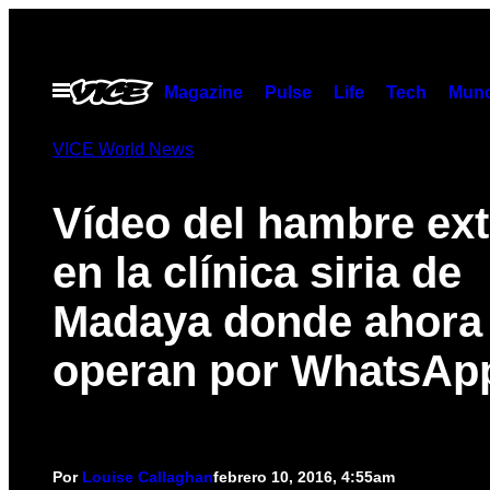
Saltar
al
contenido
Abrir
Magazine
Pulse
Life
Tech
Munc
Menú
VICE World News
Vídeo del hambre ex
en la clínica siria de
Madaya donde ahora
operan por WhatsAp
Por
Louise Callaghan
febrero 10, 2016, 4:55am