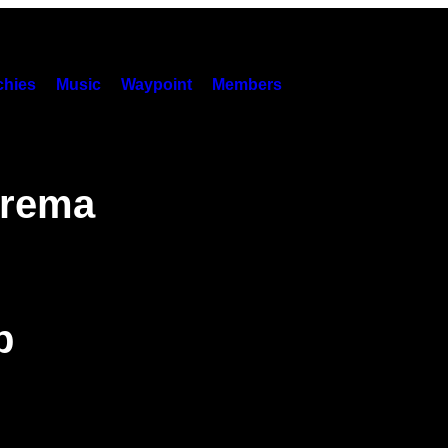
hies
Music
Waypoint
Members
trema
p