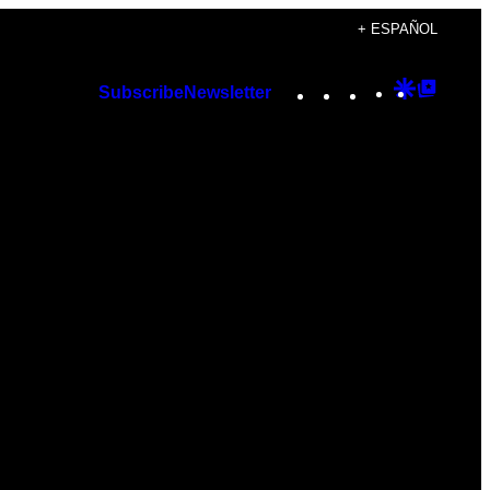
+ ESPAÑOL
Instagram
TikTok
YouTube
Google
Googl
Subscribe
Newsletter
Discover
Top
Posts