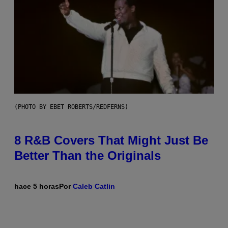
(PHOTO BY EBET ROBERTS/REDFERNS)
8 R&B Covers That Might Just Be
Better Than the Originals
hace 5 horas
Por
Caleb Catlin