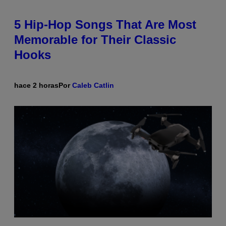
5 Hip-Hop Songs That Are Most
Memorable for Their Classic
Hooks
hace 2 horas
Por
Caleb Catlin