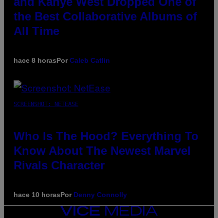
and Kanye West Dropped One of
the Best Collaborative Albums of
All Time
hace 8 horas
Por
Caleb Catlin
SCREENSHOT: NETEASE
Who Is The Hood? Everything To
Know About The Newest Marvel
Rivals Character
hace 10 horas
Por
Denny Connolly
VICE
MEDIA