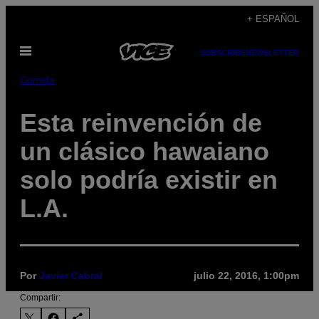
Saltar
+ ESPAÑOL
al
Abrir
contenido
SUBSCRIBE
NEWSLETTER
Menú
Comida
Esta reinvención de
un clásico hawaiano
solo podría existir en
L.A.
Por
Javier Cabral
julio 22, 2016, 1:00pm
Compartir: