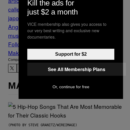
artículos
Cheetos
clasico
Comida de
Kill the ads for
calle
Comida hawaiana
comida
just $2 a month
japonesa
comida mexicana
Food
Los
VICE membership also gives you access to
Angeles
Munchies
reinvención
spam
our very best writing and exclusive new
musibi
documentaries.
Follow Us On Discover
Make Us Preferred In Top Stories
Support for $2
Compartir:
See All Membership Plans
MÁS DE LO MISMO
Or, continue for free
(PHOTO BY STEVE GRANITZ/WIREIMAGE)