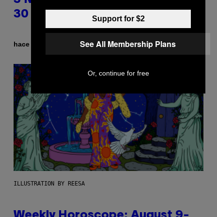
3 No-Skip Pop Albums Turning
30 This Year
Support for $2
See All Membership Plans
Por
hace 7 minutos
Dan Milam
Or, continue for free
ILLUSTRATION BY REESA
Weekly Horoscope: August 9-