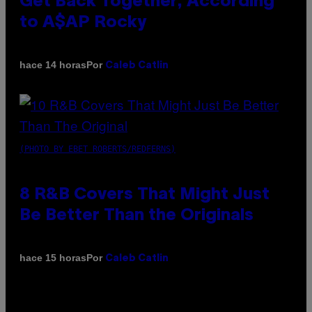
Get Back Together, According
to A$AP Rocky
Por
hace 14 horas
Caleb Catlin
(PHOTO BY EBET ROBERTS/REDFERNS)
8 R&B Covers That Might Just
Be Better Than the Originals
Por
hace 15 horas
Caleb Catlin