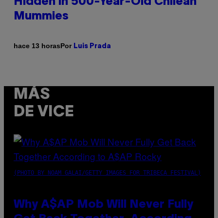
Hidden in 500-Year-Old Chilean
Mummies
Por
hace 13 horas
Luis Prada
MÁS
DE VICE
(PHOTO BY NOAM GALAI/GETTY IMAGES FOR TRIBECA FESTIVAL)
Why A$AP Mob Will Never Fully