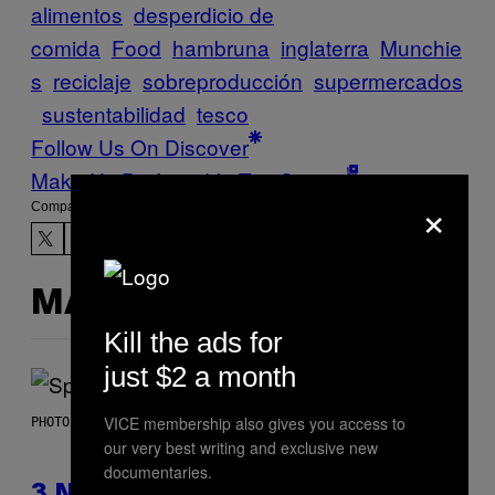
alimentos
desperdicio de
comida
Food
hambruna
inglaterra
Munchie
s
reciclaje
sobreproducción
supermercados
sustentabilidad
tesco
Follow Us On Discover
Make Us Preferred In Top Stories
×
Compartir:
MÁS DE LO MISMO
Kill the ads for
just $2 a month
VICE membership also gives you access to
PHOTO BY TIM RONEY/GETTY IMAGES
our very best writing and exclusive new
documentaries.