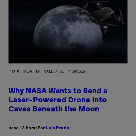
PHOTO: NASA; DR PIXEL / GETTY IMAGES
Why NASA Wants to Send a
Laser-Powered Drone Into
Caves Beneath the Moon
Por
hace 13 horas
Luis Prada