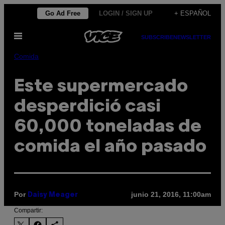
Saltar
Go Ad Free
LOGIN / SIGN UP
+ ESPAÑOL
al
Abrir
contenido
SUBSCRIBE
NEWSLETTER
Menú
Comida
Este supermercado
desperdició casi
60,000 toneladas de
comida el año pasado
Por
junio 21, 2016, 11:00am
Daisy Meager
Compartir: