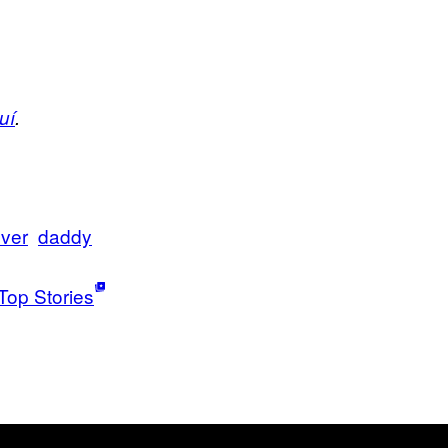
uí
.
ver
daddy
Top Stories