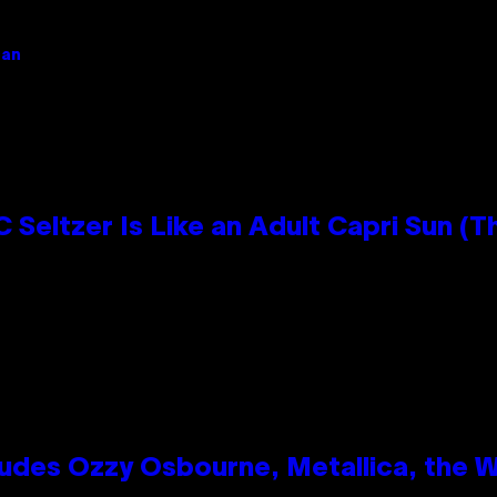
gan
 Seltzer Is Like an Adult Capri Sun (T
des Ozzy Osbourne, Metallica, the Wh