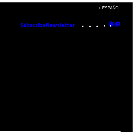
+ ESPAÑOL
Instagram
TikTok
YouTube
Google
Goog
Subscribe
Newsletter
Discove
Top
Posts