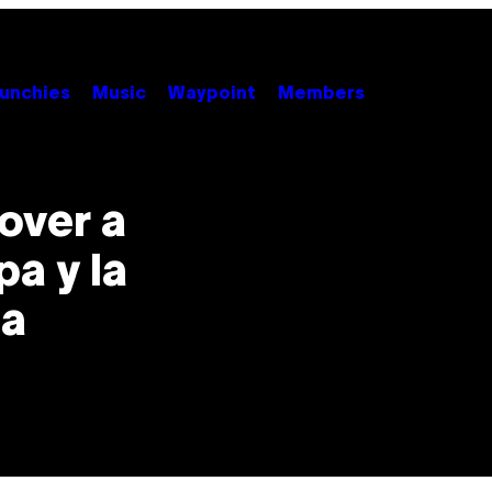
unchies
Music
Waypoint
Members
cover a
a y la
ga