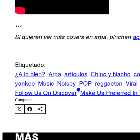
***
Si quieren ver más covers en arpa, pinchen
aq
Etiquetado:
¿A lo bien?
Arpa
artículos
Chino y Nacho
co
yankee
Music
Noisey
POP
reggaeton
Viral
Follow Us On Discover
Make Us Preferred In 
Compartir:
MÁS