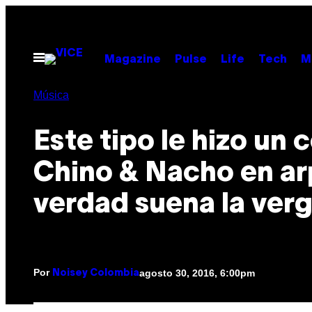
Saltar
al
contenido
Abrir
Magazine
Pulse
Life
Tech
M
Menú
Música
Este tipo le hizo un 
Chino & Nacho en arp
verdad suena la ver
Por
agosto 30, 2016, 6:00pm
Noisey Colombia