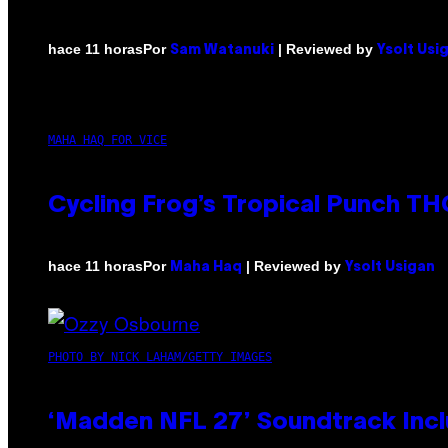
Por
| Reviewed by
hace 11 horas
Sam Watanuki
Ysolt Usi
MAHA HAQ FOR VICE
Cycling Frog’s Tropical Punch THC
Por
| Reviewed by
hace 11 horas
Maha Haq
Ysolt Usigan
PHOTO BY NICK LAHAM/GETTY IMAGES
‘Madden NFL 27’ Soundtrack Inclu