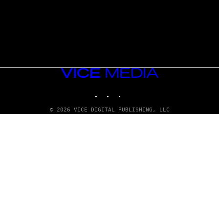
VICE
MEDIA
INSTAGRAM
TIKTOK
YOUTUBE
© 2026 VICE DIGITAL PUBLISHING, LLC