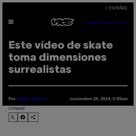
Saltar
+ ESPAÑOL
al
Abrir
contenido
SUBSCRIBE
NEWSLETTER
Menú
Este vídeo de skate
toma dimensiones
surrealistas
Por
noviembre 20, 2014, 5:55am
Bogar Alonso
Compartir: