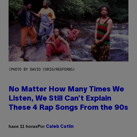
(PHOTO BY DAVID CORIO/REDFERNS)
No Matter How Many Times We
Listen, We Still Can’t Explain
These 4 Rap Songs From the 90s
Por
hace 11 horas
Caleb Catlin