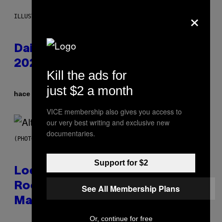
×
ILLUSTRATION BY REESA.
Daily Horoscope: August 6,
2026
Kill the ads for
just $2 a month
Por
hace 3 horas
Ashley Fike
VICE membership also gives you access to
our very best writing and exclusive new
documentaries.
(PHOTO BY MICK HUTSON/REDFERNS)
Support for $2
Looking For the Perfect Alt-
Rock Mixtape for Your Boo? I
See All Membership Plans
Made It for You Already
Or, continue for free