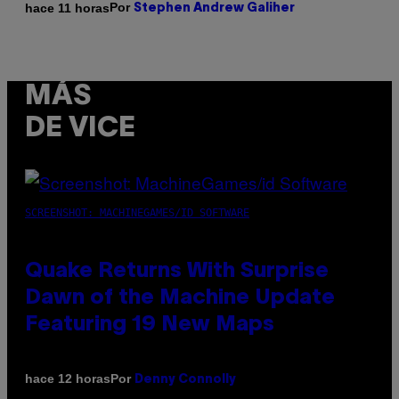
Por
hace 11 horas
Stephen Andrew Galiher
MÁS
DE VICE
SCREENSHOT: MACHINEGAMES/ID SOFTWARE
Quake Returns With Surprise
Dawn of the Machine Update
Featuring 19 New Maps
Por
hace 12 horas
Denny Connolly