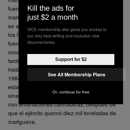
Kill the ads for
fueron incineradas cientos de matas de
just $2 a month
mariguana y amapola, se agravó la violencia,
se atentó contra los derechos humanos de
VICE membership also gives you access to
los habitantes de esas zonas y también
our very best writing and exclusive new
documentaries.
fueron utilizadas para justificar los ataques a
movimientos contestatarios. Unos años más
tarde se logró el mayor decomiso en la
Support for $2
historia de la cannabis en México: durante
See All Membership Plans
1984, el rancho El Búfalo, ubicado al sur del
estado Chihuahua y propiedad del afamado
Or, continue for free
sinaloense Rafael Caro Quintero, se nubló
con emanaciones cannábicas, después de
que el ejército quemó diez mil toneladas de
mariguana.