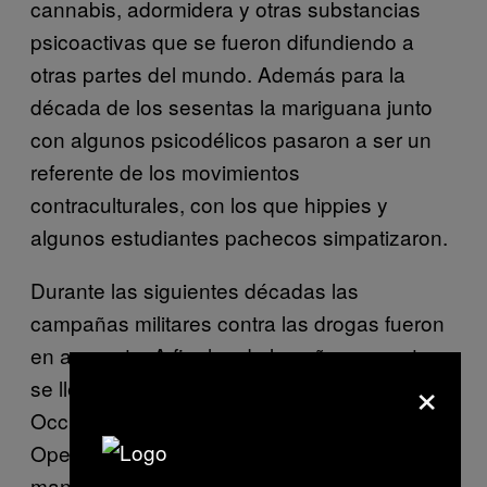
cannabis, adormidera y otras substancias
psicoactivas que se fueron difundiendo a
otras partes del mundo. Además para la
década de los sesentas la mariguana junto
con algunos psicodélicos pasaron a ser un
referente de los movimientos
contraculturales, con los que hippies y
algunos estudiantes pachecos simpatizaron.
Durante las siguientes décadas las
campañas militares contra las drogas fueron
en aumento. A finales de los años sesentas
×
se llevó a cabo la Operación Pulpo en el
Occidente del país y en los setentas la
Operación Cóndor en Sinaloa. En estas
maniobras castrenses, además de que