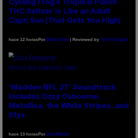
Cycling Frog’s Tropical Punch
THC Seltzer Is Like an Adult
Capri Sun (That Gets You High)
Por
| Reviewed by
hace 12 horas
Maha Haq
Ysolt Usigan
PHOTO BY NICK LAHAM/GETTY IMAGES
‘Madden NFL 27’ Soundtrack
Includes Ozzy Osbourne,
Metallica, the White Stripes, and
Styx
Por
hace 13 horas
Dan Milam