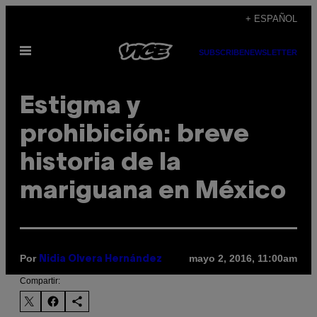
Saltar
+ ESPAÑOL
al
Abrir
contenido
SUBSCRIBE
NEWSLETTER
Menú
Estigma y
prohibición: breve
historia de la
mariguana en México
Por
mayo 2, 2016, 11:00am
Nidia Olvera Hernández
Compartir: