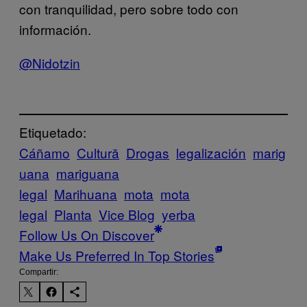
con tranquilidad, pero sobre todo con
información.
@Nidotzin
Etiquetado:
Cáñamo
Cultură
Drogas
legalización
marig
uana
mariguana
legal
Marihuana
mota
mota
legal
Planta
Vice Blog
yerba
Follow Us On Discover
Make Us Preferred In Top Stories
Compartir: