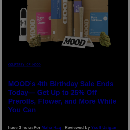
COURTESY OF MOOD
MOOD’s 4th Birthday Sale Ends
Today— Get Up to 25% Off
Prerolls, Flower, and More While
You Can
hace 3 horas
Por
Maha Haq
| Reviewed by
Ysolt Usigan