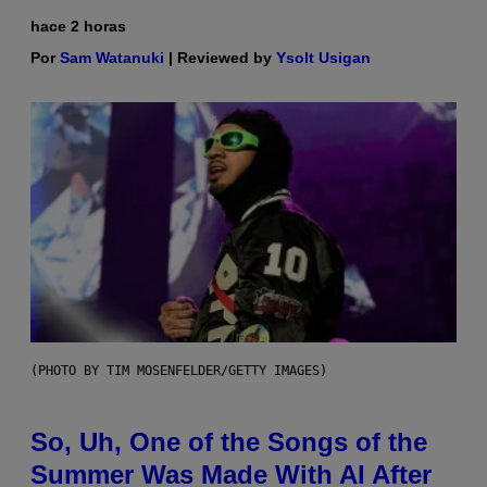
hace 2 horas
Por
Sam Watanuki
| Reviewed by
Ysolt Usigan
(PHOTO BY TIM MOSENFELDER/GETTY IMAGES)
So, Uh, One of the Songs of the
Summer Was Made With AI After