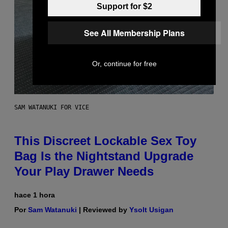
Support for $2
See All Membership Plans
Or, continue for free
SAM WATANUKI FOR VICE
This Discreet Lockable Sex Toy
Bag Is the Nightstand Upgrade
Your Play Drawer Needs
hace 1 hora
Por
Sam Watanuki
| Reviewed by
Ysolt Usigan