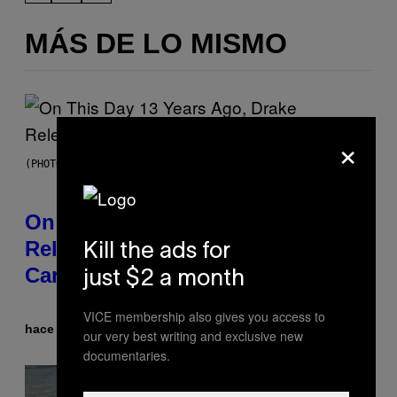
MÁS DE LO MISMO
×
(PHOTO BY GARY GERSHOFF/WIREIMAGE)
On This Day 13 Years Ago, Drake
Released the Best Song of His
Kill the ads for
Career
just $2 a month
VICE membership also gives you access to
hace 40 minutos
Por
Caleb Catlin
our very best writing and exclusive new
documentaries.