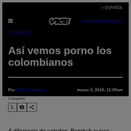
Saltar
+ ESPAÑOL
al
Abrir
SUBSCRIBE
NEWSLETTER
contenido
Menú
Actualidad
Así vemos porno los
colombianos
Por
VICE Colombia
marzo 3, 2016, 11:00am
Compartir:
A diferencia de ustedes, Pornhub nunca